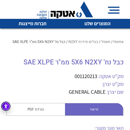
המוצרים שלנו
חברות מייצגות
Home
/
חשמל
/
כבלים סידרת N2XY
/ כבל נח' 5X6 N2XY ממ"ר SAE XLPE
כבל נח' 5X6 N2XY ממ"ר SAE XLPE
איכות | שרות | זמינות
לכל מוצרי היצרן
לכל מוצרי היצרן
אטקה בע”מ היא החברה הגדולה והמובילה בישראל בשיווק
מק"ט אטקה:
001120213
והפצה של מוצרי
מק"ט יצרן:
מיתוג, בקרה , ואינסטלציה חשמלית ופעילה ב7 תחומים:
שם יצרן:
GENERAL CABLE
חשמל
מיתוג ואינסטלציה חשמלית
בקרה
תיאור
הורדת PDF
רובוטיקה ואוטומציה תעשייתית
לכל מוצרי היצרן
לכל מוצרי היצרן
זיווד
קופסאות וארונות לחשמל, בקרה ואלקטרוניקה
תאור מוצר מקוצר: