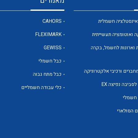
מאמרים
מדי מתח
אינסטלציה חשמלית
CAHORS
ה ואוטומציה תעשייתית
FLEXIMARK
רבי מודדים ומונים
 וארונות לחשמל, בקרה
GEWISS
כבל חשמלי
מתמרי זרם מתח תדר הספק
חברים ורכיבי אלקטרוניקה
כבל מתח גבוה
ותקשורת
לסביבה נפיצה EX
כלי עבודה חשמליים
 חשמלי
מחברים תעשייתיים – HDC
ם הסולארי