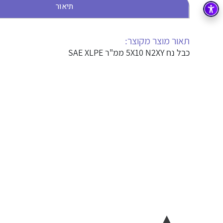
תיאור
בקרה
רובוטיקה ואוטומציה תעשייתית
זיווד
קופסאות וארונות לחשמל, בקרה ואלקטרוניקה
תאור מוצר מקוצר:
כבל נח 5X10 N2XY ממ"ר SAE XLPE
אלקטרוניקה
מחברים ורכיבי אלקטרוניקה
פתרונות וציוד לסביבה נפיצה EX
מטענים לרכב חשמלי
פתרונות לתחום הסולארי