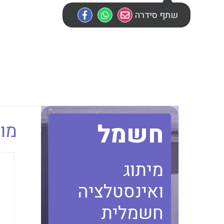
שתף סידרה
חשמל
מוב
מיתוג
ואינסטלציה
חשמלית