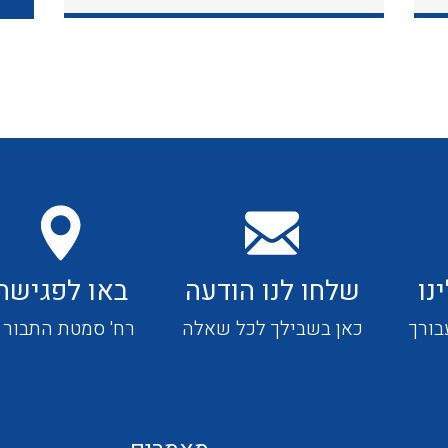
כבלי תקשורת ובקרה
כבלים גמישים
כבלים מיוחדים המיועדים
להתקנות במערכות הסולריות
נו
שלחו לנו הודעה
באו לפגישה
ציוד קוטר 22
בורך
כאן בשבילך לכל שאלה
רח' סמטת התבור 4
ציוד מודולרי