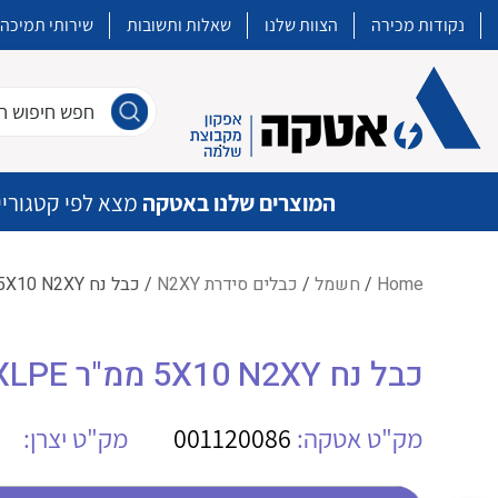
נקודות מכירה
הצוות שלנו
שאלות ותשובות
שירותי תמיכה
חפש חיפוש חו
המוצרים שלנו באטקה
מצא לפי קטגוריי
Home
/
חשמל
/
כבלים סידרת N2XY
/ כבל נח 5X10 N2XY ממ"ר SAE XLPE
איכות | שרות | זמינות
כבל נח 5X10 N2XY ממ"ר SAE XLPE
אטקה בע”מ היא החברה הגדולה והמובילה בישראל בשיווק והפצה של מוצרי
מיתוג, בקרה , ואינסטלציה חשמלית ופעילה ב7 תחומים:
מק"ט אטקה:
001120086
מק"ט יצרן:
חשמל
מיתוג ואינסטלציה חשמלית