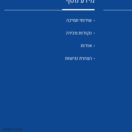
מידע נוסף
שנטים
שירותי תמיכה
נקודות מכירה
ממסרי זליגה
אודות
הצהרת נגישות
צגי מתח ,זרם,תדירות ,וכו
אביזרים ל T7
שירות לקוחות