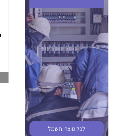
ABB S201M-C 16
ABB MS116-4,0
(2.5-4) הגנת מנוע
10KA מא"ז חד
טרמו מגנטי
קוטבי
002321366
002810095
צפייה במוצר
צפייה במוצר
לכל מוצרי
חשמל