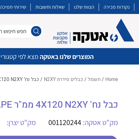
נקודות מכירה
הצוות שלנו
שאלות ותשובות
שירותי תמיכה
חפש חיפוש חו
המוצרים שלנו באטקה
מצא לפי קטגוריי
Home
/
חשמל
/
כבלים סידרת N2XY
/ כבל נח' 4X120 N2XY ממ"ר SAE XLPE
איכות | שרות | זמינות
כבל נח' 4X120 N2XY ממ"ר SAE XLPE
אטקה בע”מ היא החברה הגדולה והמובילה בישראל בשיווק והפצה של מוצרי
מיתוג, בקרה , ואינסטלציה חשמלית ופעילה ב7 תחומים:
מק"ט אטקה:
001120244
מק"ט יצרן:
חשמל
מיתוג ואינסטלציה חשמלית