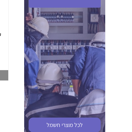
ABB S201M-C 16
ABB MS116-4,0
(2.5-4) הגנת מנוע
10KA מא"ז חד
טרמו מגנטי
קוטבי
002321366
002810095
צפייה במוצר
צפייה במוצר
לכל מוצרי
חשמל