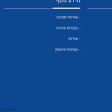
מידע נוסף
שנטים
שירותי תמיכה
נקודות מכירה
ממסרי זליגה
אודות
הצהרת נגישות
צגי מתח ,זרם,תדירות ,וכו
אביזרים ל T7
שירות לקוחות