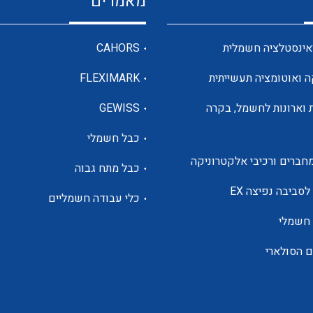
מאמרים
מדי מתח
אינסטלציה חשמלית
CAHORS
ה ואוטומציה תעשייתית
FLEXIMARK
רבי מודדים ומונים
 וארונות לחשמל, בקרה
GEWISS
כבל חשמלי
מתמרי זרם מתח תדר הספק
חברים ורכיבי אלקטרוניקה
כבל מתח גבוה
ותקשורת
לסביבה נפיצה EX
כלי עבודה חשמליים
 חשמלי
מחברים תעשייתיים – HDC
ם הסולארי