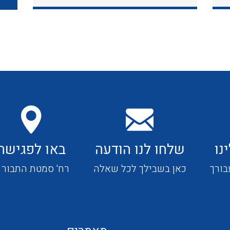
כבלי תקשורת ובקרה
כבלים גמישים
כבלים מיוחדים המיועדים
להתקנות במערכות הסולריות
נו
שלחו לנו הודעה
באו לפגישה
ציוד קוטר 22
בורך
כאן בשבילך לכל שאלה
רח' סמטת התבור 4
ציוד מודולרי