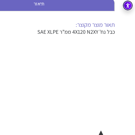
תיאור
בקרה
רובוטיקה ואוטומציה תעשייתית
זיווד
קופסאות וארונות לחשמל, בקרה ואלקטרוניקה
תאור מוצר מקוצר:
כבל נח' 4X120 N2XY ממ"ר SAE XLPE
אלקטרוניקה
מחברים ורכיבי אלקטרוניקה
פתרונות וציוד לסביבה נפיצה EX
מטענים לרכב חשמלי
פתרונות לתחום הסולארי