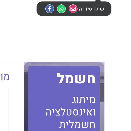
שתף סידרה
חשמל
מוב
מיתוג
ואינסטלציה
חשמלית