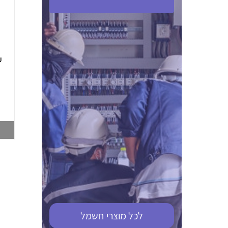
ABB S201M-C 16
ABB MS116-4,0
(2.5-4) הגנת מנוע
10KA מא"ז חד
טרמו מגנטי
קוטבי
002321366
002810095
צפייה במוצר
צפייה במוצר
לכל מוצרי
חשמל