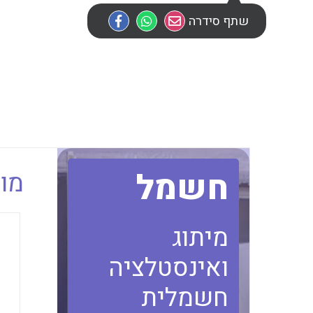
שתף סידרה
חשמל
מוב
מיתוג
ואינסטלציה
חשמלית