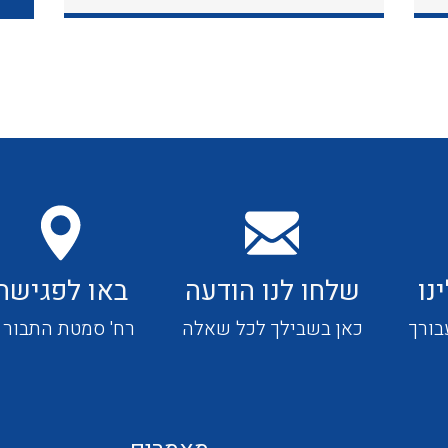
כבלי תקשורת ובקרה
כבלים גמישים
כבלים מיוחדים המיועדים
להתקנות במערכות הסולריות
נו
שלחו לנו הודעה
באו לפגישה
ציוד קוטר 22
בורך
כאן בשבילך לכל שאלה
רח' סמטת התבור 4
ציוד מודולרי