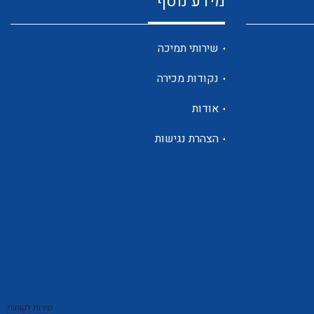
מידע נוסף
שנטים
שירותי תמיכה
נקודות מכירה
ממסרי זליגה
אודות
הצהרת נגישות
צגי מתח ,זרם,תדירות ,וכו
אביזרים ל T7
שירות לקוחות