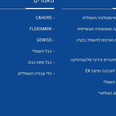
מאמרים
מדי מתח
אינסטלציה חשמלית
CAHORS
ה ואוטומציה תעשייתית
FLEXIMARK
רבי מודדים ומונים
 וארונות לחשמל, בקרה
GEWISS
כבל חשמלי
מתמרי זרם מתח תדר הספק
חברים ורכיבי אלקטרוניקה
כבל מתח גבוה
ותקשורת
לסביבה נפיצה EX
כלי עבודה חשמליים
 חשמלי
מחברים תעשייתיים – HDC
ם הסולארי