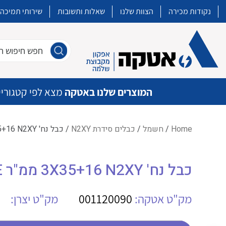
נקודות מכירה
הצוות שלנו
שאלות ותשובות
שירותי תמיכה
חפש חיפוש חו
המוצרים שלנו באטקה
מצא לפי קטגוריי
Home
/
חשמל
/
כבלים סידרת N2XY
/ כבל נח' 3X35+16 N2XY ממ"ר SAE XLPE
איכות | שרות | זמינות
כבל נח' 3X35+16 N2XY ממ"ר SAE XLPE
אטקה בע”מ היא החברה הגדולה והמובילה בישראל בשיווק והפצה של מוצרי
מיתוג, בקרה , ואינסטלציה חשמלית ופעילה ב7 תחומים:
מק"ט אטקה:
001120090
מק"ט יצרן:
חשמל
מיתוג ואינסטלציה חשמלית