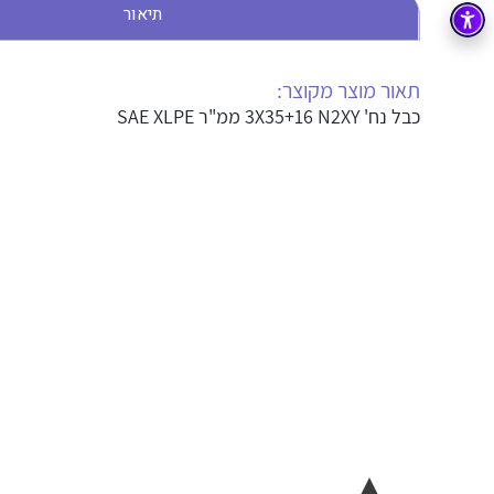
תיאור
בקרה
רובוטיקה ואוטומציה תעשייתית
זיווד
קופסאות וארונות לחשמל, בקרה ואלקטרוניקה
תאור מוצר מקוצר:
כבל נח' 3X35+16 N2XY ממ"ר SAE XLPE
אלקטרוניקה
מחברים ורכיבי אלקטרוניקה
פתרונות וציוד לסביבה נפיצה EX
מטענים לרכב חשמלי
פתרונות לתחום הסולארי