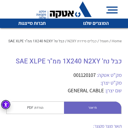
המוצרים שלנו
חברות מייצגות
Home
/
חשמל
/
כבלים סידרת N2XY
/ כבל נח' 1X240 N2XY ממ"ר SAE XLPE
כבל נח' 1X240 N2XY ממ"ר SAE XLPE
איכות | שרות | זמינות
לכל מוצרי היצרן
לכל מוצרי היצרן
אטקה בע”מ היא החברה הגדולה והמובילה בישראל בשיווק
מק"ט אטקה:
001120107
והפצה של מוצרי
מק"ט יצרן:
מיתוג, בקרה , ואינסטלציה חשמלית ופעילה ב7 תחומים:
שם יצרן:
GENERAL CABLE
חשמל
מיתוג ואינסטלציה חשמלית
בקרה
תיאור
הורדת PDF
רובוטיקה ואוטומציה תעשייתית
לכל מוצרי היצרן
לכל מוצרי היצרן
זיווד
קופסאות וארונות לחשמל, בקרה ואלקטרוניקה
תאור מוצר מקוצר: