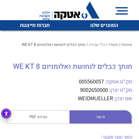
המוצרים שלנו
חברות מייצגות
Home
/
חשמל
/
כלי עבודה
/ חותך כבלים לנחושת ואלומניום WE KT 8
חותך כבלים לנחושת ואלומניום WE KT 8
איכות | שרות | זמינות
לכל מוצרי היצרן
לכל מוצרי היצרן
אטקה בע”מ היא החברה הגדולה והמובילה בישראל בשיווק
מק"ט אטקה:
005560057
והפצה של מוצרי
מק"ט יצרן:
9002650000
מיתוג, בקרה , ואינסטלציה חשמלית ופעילה ב7 תחומים:
שם יצרן:
WEIDMUELLER
חשמל
מיתוג ואינסטלציה חשמלית
בקרה
תיאור
הורדת PDF
רובוטיקה ואוטומציה תעשייתית
לכל מוצרי היצרן
לכל מוצרי היצרן
זיווד
קופסאות וארונות לחשמל, בקרה ואלקטרוניקה
תאור מוצר מקוצר: