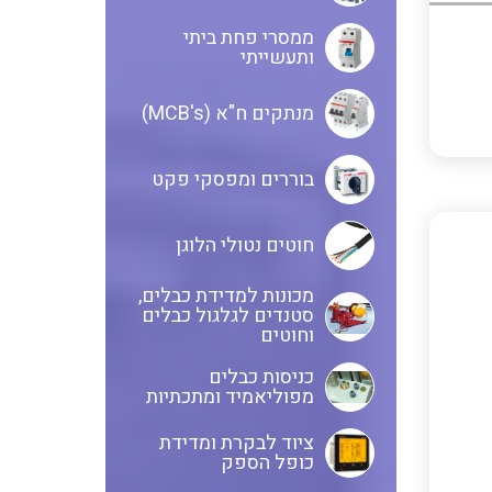
ממסרי פחת ביתי
בקרי בטיחות
ותעשייתי
אביזרים לאינסטלציה חשמלית
מנתקים ח"א (MCB's)
ממסרי בטיחות
ציוד בטיחות למתח גבוה
בוררים ומפסקי פקט
חוטים נטולי הלוגן
בקרי טמפרטורה
נתיכים למתח גבוה
מכונות למדידת כבלים,
סטנדים לגלגול כבלים
וחוטים
ציוד לרשת חשמל מבודדים ומגני
תצוגת וצגים לאותות אנלוגיים
ברק אביזרים לרשתות עיליות
כניסות כבלים
מפוליאמיד ומתכתיות
איסוף נתונים על צריכת החשמל
ממסרים גובה נוזל להתקנה על פס
ציוד לבקרת ומדידת
כופל הספק
דין
ושידורם באלחוטי