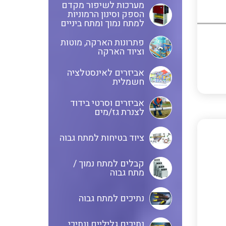
מערכות לשיפור מקדם
הספק וסינון הרמוניות
אביזרי סימון וחיווט לחוטים
ספקי כח לפס דין חד פאזי / תלת
למתח נמוך ומתח ביניים
וכבלים
פאזי בזיווד מתכתי / פלסטי
פתרונות הארקה, מוטות
וציוד הארקה
ציוד קוטר 22 מ"מ וציוד קוטר 16
פסי צבירה 25 עד 6000 אמפר
אביזרים לאינסטלציה
מ"מ
חשמלית
אביזרים וסרטי בידוד
לצנרת גז/מים
כלי עבודה
תיבות לחצנים תעשייתיים
ציוד בטיחות למתח גבוה
קופסאות ולוחות תחת הטיח
קבלים למתח נמוך /
מערכות ממשקים לתקשורת I/O
המיועדות ללוחות גבס
מתח גבוה
נתיכים למתח גבוה
אביזרי קצה – אינסטלציה
NETBITER – ניהול מרחוק של
חשמלית SYSTEM CHORUS
נתיכים גליליים ונתיכי