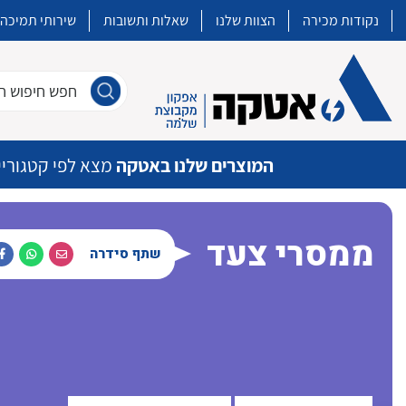
נקודות מכירה
הצוות שלנו
שאלות ותשובות
שירותי תמיכה
חפש חיפוש חו
המוצרים שלנו באטקה
מצא לפי קטגוריי
ממסרי צעד
שתף סידרה
איכות | שרות | זמינות
אטקה בע”מ היא החברה הגדולה והמובילה בישראל בשיווק והפצה של מוצרי
מיתוג, בקרה , ואינסטלציה חשמלית ופעילה ב7 תחומים:
חשמל
מיתוג ואינסטלציה חשמלית