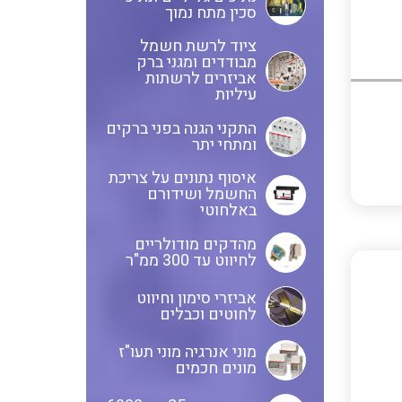
ציוד שטח
סכין מתח נמוך
לוחות שירות בשילוב מא"זים,
ציוד לרשת חשמל
ANYBUS – חיבורים של רשתות
מבודדים ומגני ברק
אינטרלוקים ושקעים
אביזרים לרשתות
תקשורת אחת לשנייה מכל סוג
עיליות
ולכל סוג
לוחות מודולריים להתקנה מעל
התקני הגנה בפני ברקים
ומתחי יתר
ומתחת לטיח
מדידות פיזיקאליות ספיקה
איסוף נתונים על צריכת
ובקרת תהליך
החשמל ושידורם
באלחוטי
משנה זרם
בוחני להבה ומערכות לבקרת
מהדקים מודולריים
לחיווט עד 300 ממ"ר
בערה BMS
כבלי אלומניום
אביזרי סימון וחיווט
לחוטים וכבלים
מוני אנרגיה מוני תעו"ז
מונים חכמים
כבלים אלומניום למתח גבוה