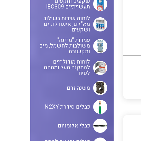
שקעים ותקעים
תעשייתיים IEC309
לוחות שירות בשילוב
שנטים
מא"זים, אינטרלוקים
ושקעים
עמדות "מרינה"
משולבות לחשמל, מים
ממסרי זליגה
ותקשורת
לוחות מודולריים
להתקנה מעל ומתחת
לטיח
צגי מתח ,זרם,תדירות ,וכו
משנה זרם
אביזרים ל T7
כבלים סידרת N2XY
כבלי אלומניום