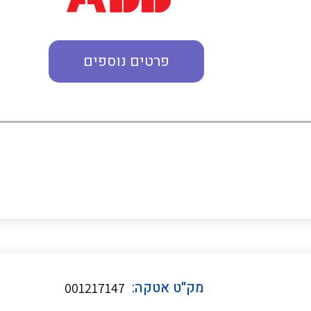
מדי מתח
פרטים נוספים
רבי מודדים ומונים
מתמרי זרם מתח תדר הספק
ותקשורת
מחברים תעשייתיים – HDC
מק"ט אטקה:
001217147