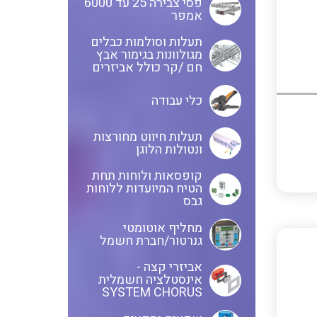
פסי צבירה 25 עד 6000
אמפר
חוטים קשיחים
תעלות וסולמות כבלים
מגולוונות בגימור אבץ
חם /קר כולל אביזרים
כלי עבודה
כבלים נטולי הלוגן
תעלות חיווט מחורצות
ונטולות הלוגן
כבלים מיוחדים
קופסאות ולוחות תחת
הטיח המיועדות ללוחות
גבס
מחליף אוטומטי
מנתקים
גנרטור/חברת חשמל
אביזרי קצה -
אינסטלציה חשמלית
SYSTEM CHORUS
מדי זרם