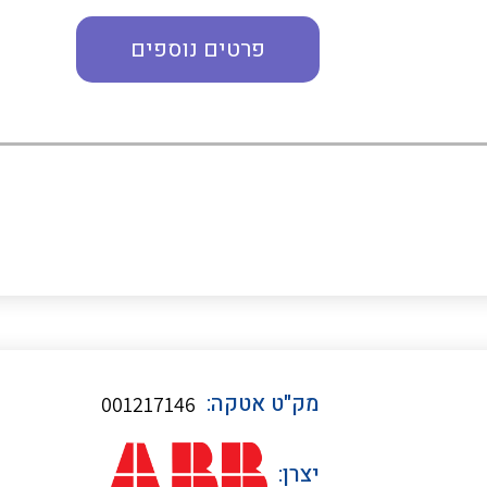
פרטים נוספים
כבלי תקשורת ובקרה
כבלים גמישים
כבלים מיוחדים המיועדים
להתקנות במערכות הסולריות
ציוד קוטר 22
מק"ט אטקה:
001217146
ציוד מודולרי
יצרן: