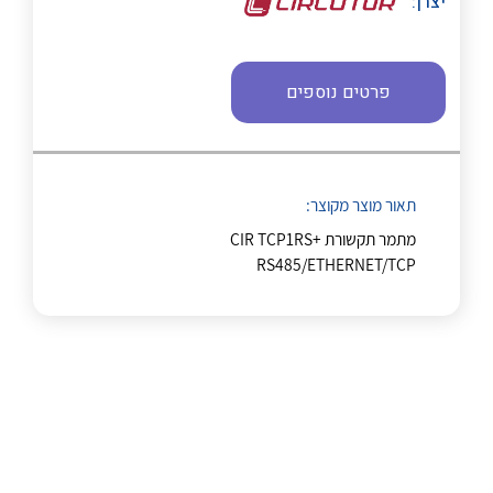
יצרן:
נקודות מכירה
פרטים נוספים
הצוות שלנו
שאלות ותשובות
לכל מוצרי היצרן
לכל מוצרי היצרן
שירותי תמיכה
תאור מוצר מקוצר:
מתמר תקשורת CIR TCP1RS+
אודות
RS485/ETHERNET/TCP
About Ateka Ltd.
צור קשר
לכל מוצרי היצרן
לכל מוצרי היצרן