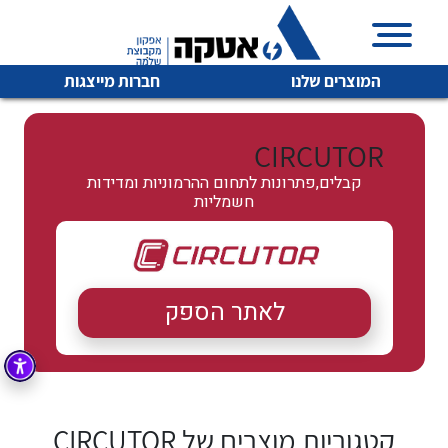
המוצרים שלנו
חברות מייצגות
CIRCUTOR
קבלים,פתרונות לתחום ההרמוניות ומדידות
חשמליות
איכות | שרות | זמינות
לכל מוצרי היצרן
לכל מוצרי היצרן
אטקה בע”מ היא החברה הגדולה והמובילה בישראל בשיווק
והפצה של מוצרי
מיתוג, בקרה , ואינסטלציה חשמלית ופעילה ב7 תחומים:
לאתר הספק
חשמל
מיתוג ואינסטלציה חשמלית
בקרה
רובוטיקה ואוטומציה תעשייתית
לכל מוצרי היצרן
לכל מוצרי היצרן
זיווד
קופסאות וארונות לחשמל, בקרה ואלקטרוניקה
קטגוריות מוצרים של CIRCUTOR