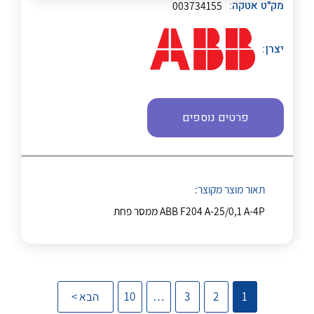
מק"ט אטקה:
003734155
יצרן:
נקודות מכירה
הצוות שלנו
פרטים נוספים
לכל מוצרי היצרן
לכל מוצרי היצרן
שאלות ותשובות
שירותי תמיכה
תאור מוצר מקוצר:
אודות
ABB F204 A-25/0,1 A-4P ממסר פחת
About Ateka Ltd.
לכל מוצרי היצרן
לכל מוצרי היצרן
צור קשר
1
2
3
…
10
הבא >