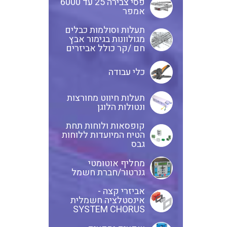
פסי צבירה 25 עד 6000
אמפר
חוטים קשיחים
תעלות וסולמות כבלים
מגולוונות בגימור אבץ
חם /קר כולל אביזרים
כלי עבודה
כבלים נטולי הלוגן
תעלות חיווט מחורצות
ונטולות הלוגן
כבלים מיוחדים
קופסאות ולוחות תחת
הטיח המיועדות ללוחות
גבס
מחליף אוטומטי
מנתקים
גנרטור/חברת חשמל
אביזרי קצה -
אינסטלציה חשמלית
SYSTEM CHORUS
מדי זרם