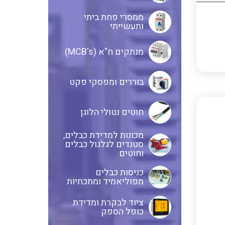
ממסרי פחת ביתי
בקרי בטיחות
ותעשייתי
אביזרים לאינסטלציה חשמלית
מנתקים ח"א (MCB's)
ממסרי בטיחות
ציוד בטיחות למתח גבוה
בוררים ומפסקי פקט
חוטים נטולי הלוגן
בקרי טמפרטורה
נתיכים למתח גבוה
מכונות למדידת כבלים,
סטנדים לגלגול כבלים
וחוטים
ציוד לרשת חשמל מבודדים ומגני
תצוגת וצגים לאותות אנלוגיים
ברק אביזרים לרשתות עיליות
כניסות כבלים
מפוליאמיד ומתכתיות
איסוף נתונים על צריכת החשמל
ממסרים גובה נוזל להתקנה על פס
ציוד לבקרת ומדידת
כופל הספק
דין
ושידורם באלחוטי