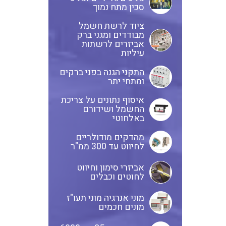
ציוד שטח
סכין מתח נמוך
לוחות שירות בשילוב מא"זים,
ציוד לרשת חשמל
ANYBUS – חיבורים של רשתות
מבודדים ומגני ברק
אינטרלוקים ושקעים
אביזרים לרשתות
תקשורת אחת לשנייה מכל סוג
עיליות
ולכל סוג
לוחות מודולריים להתקנה מעל
התקני הגנה בפני ברקים
ומתחי יתר
ומתחת לטיח
מדידות פיזיקאליות ספיקה
איסוף נתונים על צריכת
ובקרת תהליך
החשמל ושידורם
באלחוטי
משנה זרם
בוחני להבה ומערכות לבקרת
מהדקים מודולריים
לחיווט עד 300 ממ"ר
בערה BMS
כבלי אלומניום
אביזרי סימון וחיווט
לחוטים וכבלים
מוני אנרגיה מוני תעו"ז
מונים חכמים
כבלים אלומניום למתח גבוה