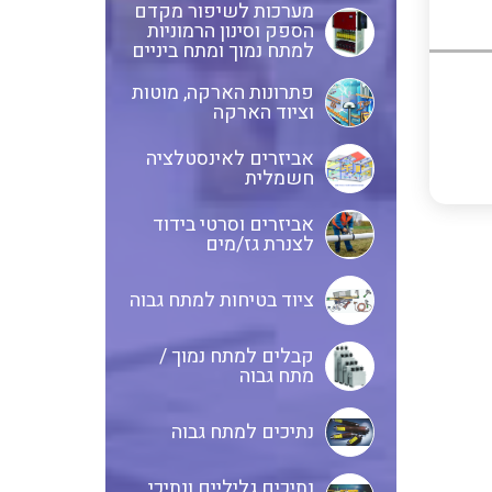
מערכות לשיפור מקדם
הספק וסינון הרמוניות
אביזרי סימון וחיווט לחוטים
ספקי כח לפס דין חד פאזי / תלת
למתח נמוך ומתח ביניים
וכבלים
פאזי בזיווד מתכתי / פלסטי
פתרונות הארקה, מוטות
וציוד הארקה
ציוד קוטר 22 מ"מ וציוד קוטר 16
פסי צבירה 25 עד 6000 אמפר
אביזרים לאינסטלציה
מ"מ
חשמלית
אביזרים וסרטי בידוד
לצנרת גז/מים
כלי עבודה
תיבות לחצנים תעשייתיים
ציוד בטיחות למתח גבוה
קופסאות ולוחות תחת הטיח
קבלים למתח נמוך /
מערכות ממשקים לתקשורת I/O
המיועדות ללוחות גבס
מתח גבוה
נתיכים למתח גבוה
אביזרי קצה – אינסטלציה
NETBITER – ניהול מרחוק של
חשמלית SYSTEM CHORUS
נתיכים גליליים ונתיכי