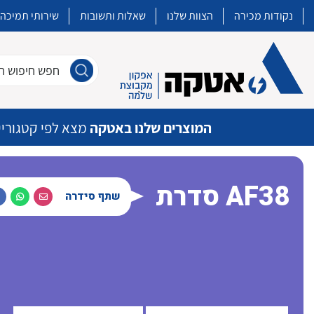
נקודות מכירה
הצוות שלנו
שאלות ותשובות
שירותי תמיכה
חפש חיפוש חו
המוצרים שלנו באטקה
מצא לפי קטגוריי
סדרת AF38
שתף סידרה
איכות | שרות | זמינות
אטקה בע”מ היא החברה הגדולה והמובילה בישראל בשיווק והפצה של מוצרי
מיתוג, בקרה , ואינסטלציה חשמלית ופעילה ב7 תחומים:
חשמל
מיתוג ואינסטלציה חשמלית