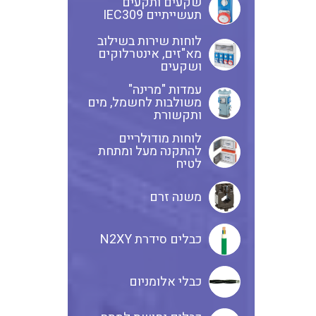
שקעים ותקעים
תעשייתיים IEC309
לוחות שירות בשילוב
שנטים
מא"זים, אינטרלוקים
ושקעים
עמדות "מרינה"
משולבות לחשמל, מים
ממסרי זליגה
ותקשורת
לוחות מודולריים
להתקנה מעל ומתחת
לטיח
צגי מתח ,זרם,תדירות ,וכו
משנה זרם
אביזרים ל T7
כבלים סידרת N2XY
כבלי אלומניום