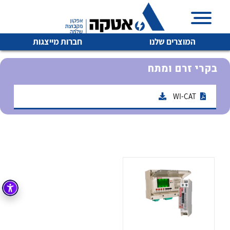
המוצרים שלנו
חברות מייצגות
בקרי זרם ומתח
WI-CAT
איכות | שרות | זמינות
לכל מוצרי היצרן
לכל מוצרי היצרן
אטקה בע”מ היא החברה הגדולה והמובילה בישראל בשיווק
והפצה של מוצרי
מיתוג, בקרה , ואינסטלציה חשמלית ופעילה ב7 תחומים:
חשמל
מיתוג ואינסטלציה חשמלית
בקרה
רובוטיקה ואוטומציה תעשייתית
לכל מוצרי היצרן
לכל מוצרי היצרן
זיווד
קופסאות וארונות לחשמל, בקרה ואלקטרוניקה