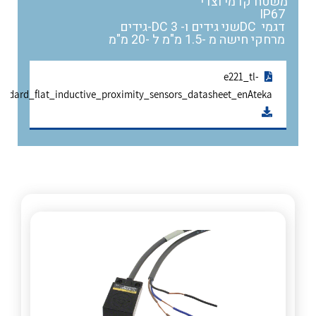
משטח קדמי וצדי
אלקטרוניקה
מחברים ורכיבי אלקטרוניקה
IP67
דגמי DCשני גידים ו- DC 3-גידים
פתרונות וציוד לסביבה נפיצה EX
מרחקי חישה מ -1.5 מ"מ ל -20 מ"מ
מטענים לרכב חשמלי
e221_tl-
ndard_flat_inductive_proximity_sensors_datasheet_enAteka
פתרונות לתחום הסולארי
לכל מוצרי היצרן
לכל מוצרי היצרן
לכל מוצרי היצרן
לכל מוצרי היצרן