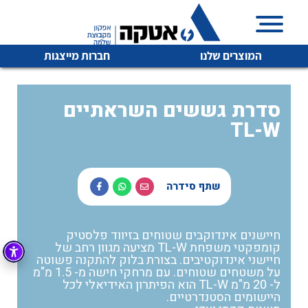
המוצרים שלנו
חברות מייצגות
סדרת גששים השראתיים
TL-W
איכות | שרות | זמינות
לכל מוצרי היצרן
לכל מוצרי היצרן
אטקה בע”מ היא החברה הגדולה והמובילה בישראל בשיווק
שתף סידרה
והפצה של מוצרי
מיתוג, בקרה , ואינסטלציה חשמלית ופעילה ב7 תחומים:
חשמל
מיתוג ואינסטלציה חשמלית
חיישנים אינדוקבים שטוחים בזיווד פלסטיק
קומפקטי משפחת TL-W מציעה מגוון רחב של
בקרה
חיישני אינדוקטיבים. בצורת בלוק להתקנה פשוטה
רובוטיקה ואוטומציה תעשייתית
על משטחים שטוחים. עם מרחקי חישה מ- 1.5 מ"מ
ל- 20 מ"מ TL-W הוא הפיתרון האידיאלי לכל
לכל מוצרי היצרן
לכל מוצרי היצרן
זיווד
קופסאות וארונות לחשמל, בקרה ואלקטרוניקה
היישומים הסטנדרטיים.