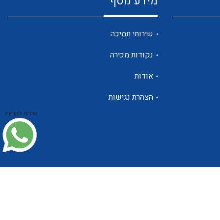
מידע נוסף
שנטים
שירותי תמיכה
נקודות מכירה
ממסרי זליגה
אודות
הצהרת נגישות
שירות לקוחות
צגי מתח ,זרם,תדירות ,וכו
אביזרים ל T7