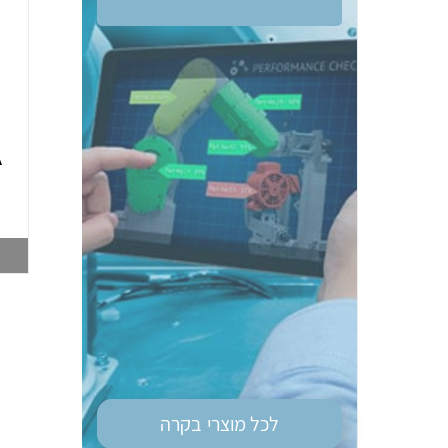
ממסר בטיחות OM
טיימר רב מיתחי גודל
G9SE-401 DC24
מאמ"ת OM H3DS-
A
ML 8MOD
003748212
003747028
צפייה במוצר
צפייה במוצר
לכל מוצרי
בקרה