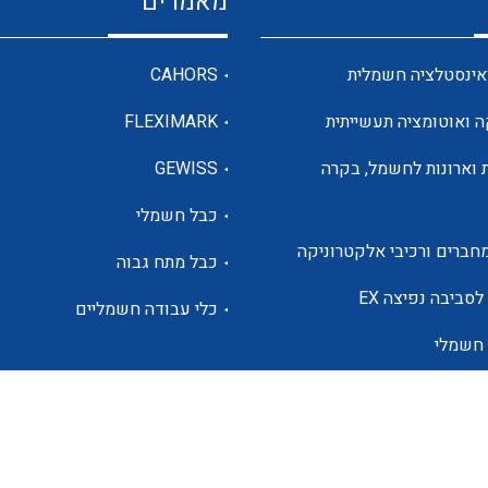
מאמרים
מדי מתח
אינסטלציה חשמלית
CAHORS
ה ואוטומציה תעשייתית
FLEXIMARK
רבי מודדים ומונים
 וארונות לחשמל, בקרה
GEWISS
כבל חשמלי
מתמרי זרם מתח תדר הספק
חברים ורכיבי אלקטרוניקה
כבל מתח גבוה
ותקשורת
לסביבה נפיצה EX
כלי עבודה חשמליים
 חשמלי
מחברים תעשייתיים – HDC
ם הסולארי