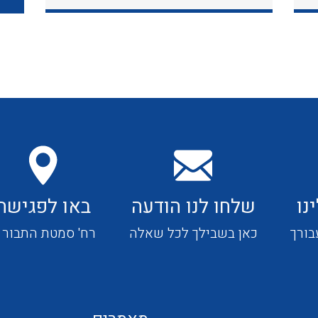
כבלי תקשורת ובקרה
כבלים גמישים
כבלים מיוחדים המיועדים
להתקנות במערכות הסולריות
נו
שלחו לנו הודעה
באו לפגישה
ציוד קוטר 22
בורך
כאן בשבילך לכל שאלה
רח' סמטת התבור 4
ציוד מודולרי