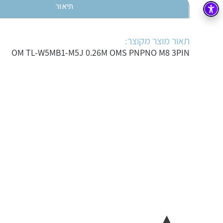
תיאור
בקרה
רובוטיקה ואוטומציה תעשייתית
זיווד
קופסאות וארונות לחשמל, בקרה ואלקטרוניקה
תאור מוצר מקוצר:
OM TL-W5MB1-M5J 0.26M OMS PNPNO M8 3PIN
אלקטרוניקה
מחברים ורכיבי אלקטרוניקה
פתרונות וציוד לסביבה נפיצה EX
מטענים לרכב חשמלי
פתרונות לתחום הסולארי