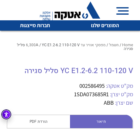
המוצרים שלנו
חברות מייצגות
Home
/
חשמל
/
מפסקי אוויר עד 6,300A
/ YC E1.2-6.2 110-120 V סליל
סגירה
איכות | שרות | זמינות
YC E1.2-6.2 110-120 V סליל סגירה
לכל מוצרי היצרן
לכל מוצרי היצרן
אטקה בע”מ היא החברה הגדולה והמובילה בישראל בשיווק
מק"ט אטקה:
002586495
והפצה של מוצרי
מיתוג, בקרה , ואינסטלציה חשמלית ופעילה ב7 תחומים:
מק"ט יצרן:
1SDA073685R1
שם יצרן:
ABB
חשמל
מיתוג ואינסטלציה חשמלית
בקרה
רובוטיקה ואוטומציה תעשייתית
תיאור
הורדת PDF
לכל מוצרי היצרן
לכל מוצרי היצרן
זיווד
קופסאות וארונות לחשמל, בקרה ואלקטרוניקה