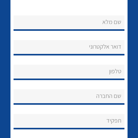
שם מלא
דואר אלקטרוני
נקודות מכירה
הצוות שלנו
לכל מוצרי היצרן
לכל מוצרי היצרן
טלפון
שאלות ותשובות
שם החברה
שירותי תמיכה
אודות
תפקיד
About Ateka Ltd.