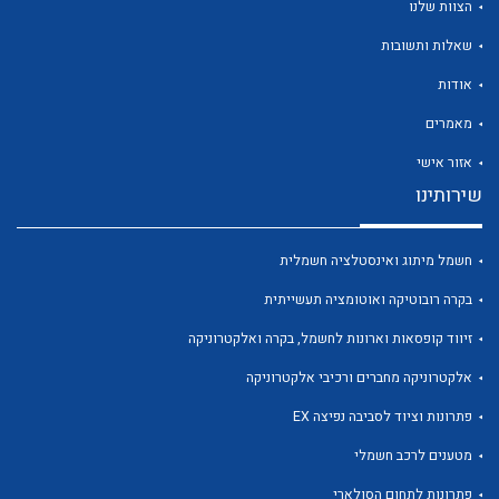
הצוות שלנו
שאלות ותשובות
אודות
מאמרים
לכל מוצרי היצרן
לכל מוצרי היצרן
אזור אישי
שירותינו
חשמל מיתוג ואינסטלציה חשמלית
בקרה רובוטיקה ואוטומציה תעשייתית
זיווד קופסאות וארונות לחשמל, בקרה ואלקטרוניקה
אלקטרוניקה מחברים ורכיבי אלקטרוניקה
לכל מוצרי היצרן
לכל מוצרי היצרן
פתרונות וציוד לסביבה נפיצה EX
מטענים לרכב חשמלי
פתרונות לתחום הסולארי