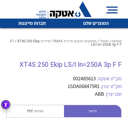
המוצרים שלנו
חברות מייצגות
Home
/
חשמל
/
מפסקים יצוקים סידרת TIMAX וסידרת XT
/ XT4S 250 Ekip
LS/I In=250A 3p F F
איכות | שרות | זמינות
XT4S 250 Ekip LS/I In=250A 3p F F
לכל מוצרי היצרן
לכל מוצרי היצרן
אטקה בע”מ היא החברה הגדולה והמובילה בישראל בשיווק
מק"ט אטקה:
002485613
והפצה של מוצרי
מיתוג, בקרה , ואינסטלציה חשמלית ופעילה ב7 תחומים:
מק"ט יצרן:
1SDA068475R1
שם יצרן:
ABB
חשמל
מיתוג ואינסטלציה חשמלית
בקרה
רובוטיקה ואוטומציה תעשייתית
תיאור
הורדת PDF
לכל מוצרי היצרן
לכל מוצרי היצרן
זיווד
קופסאות וארונות לחשמל, בקרה ואלקטרוניקה