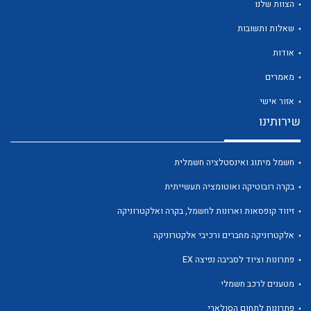
הצוות שלנו
שאלות ותשובות
אודות
מאמרים
לכל מוצרי היצרן
לכל מוצרי היצרן
אזור אישי
שירותינו
חשמל מיתוג ואינסטלציה חשמלית
בקרה רובוטיקה ואוטומציה תעשייתית
זיווד קופסאות וארונות לחשמל, בקרה ואלקטרוניקה
אלקטרוניקה מחברים ורכיבי אלקטרוניקה
לכל מוצרי היצרן
לכל מוצרי היצרן
פתרונות וציוד לסביבה נפיצה EX
מטענים לרכב חשמלי
פתרונות לתחום הסולארי