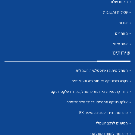
הצוות שלנו
שאלות ותשובות
אודות
מאמרים
לכל מוצרי היצרן
לכל מוצרי היצרן
אזור אישי
שירותינו
חשמל מיתוג ואינסטלציה חשמלית
בקרה רובוטיקה ואוטומציה תעשייתית
זיווד קופסאות וארונות לחשמל, בקרה ואלקטרוניקה
אלקטרוניקה מחברים ורכיבי אלקטרוניקה
לכל מוצרי היצרן
לכל מוצרי היצרן
פתרונות וציוד לסביבה נפיצה EX
מטענים לרכב חשמלי
פתרונות לתחום הסולארי