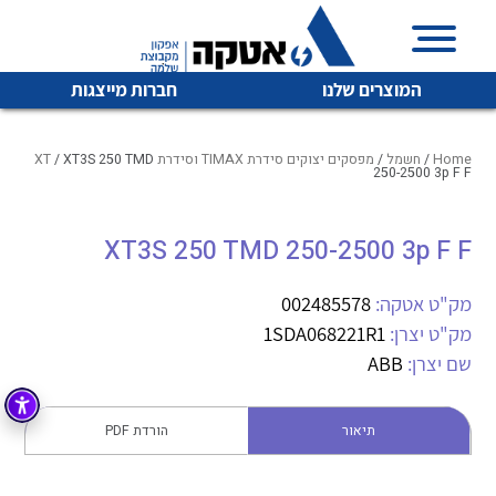
המוצרים שלנו
חברות מייצגות
Home
/
חשמל
/
מפסקים יצוקים סידרת TIMAX וסידרת XT
/ XT3S 250 TMD
250-2500 3p F F
איכות | שרות | זמינות
XT3S 250 TMD 250-2500 3p F F
לכל מוצרי היצרן
לכל מוצרי היצרן
אטקה בע”מ היא החברה הגדולה והמובילה בישראל בשיווק
מק"ט אטקה:
002485578
והפצה של מוצרי
מיתוג, בקרה , ואינסטלציה חשמלית ופעילה ב7 תחומים:
מק"ט יצרן:
1SDA068221R1
שם יצרן:
ABB
חשמל
מיתוג ואינסטלציה חשמלית
בקרה
רובוטיקה ואוטומציה תעשייתית
תיאור
הורדת PDF
לכל מוצרי היצרן
לכל מוצרי היצרן
זיווד
קופסאות וארונות לחשמל, בקרה ואלקטרוניקה