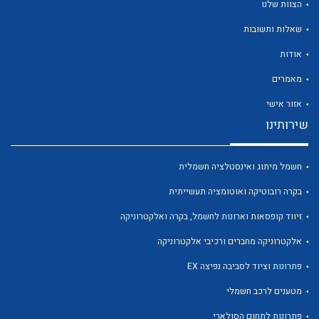
הצוות שלנו
שאלות ותשובות
אודות
מאמרים
לכל מוצרי היצרן
לכל מוצרי היצרן
אזור אישי
שירותינו
חשמל מיתוג ואינסטלציה חשמלית
בקרה רובוטיקה ואוטומציה תעשייתית
זיווד קופסאות וארונות לחשמל, בקרה ואלקטרוניקה
אלקטרוניקה מחברים ורכיבי אלקטרוניקה
לכל מוצרי היצרן
לכל מוצרי היצרן
פתרונות וציוד לסביבה נפיצה EX
מטענים לרכב חשמלי
פתרונות לתחום הסולארי