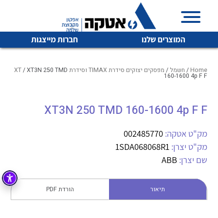
המוצרים שלנו
חברות מייצגות
Home
/
חשמל
/
מפסקים יצוקים סידרת TIMAX וסידרת XT
/ XT3N 250 TMD
160-1600 4p F F
איכות | שרות | זמינות
XT3N 250 TMD 160-1600 4p F F
לכל מוצרי היצרן
לכל מוצרי היצרן
אטקה בע”מ היא החברה הגדולה והמובילה בישראל בשיווק
מק"ט אטקה:
002485770
והפצה של מוצרי
מיתוג, בקרה , ואינסטלציה חשמלית ופעילה ב7 תחומים:
מק"ט יצרן:
1SDA068068R1
שם יצרן:
ABB
חשמל
מיתוג ואינסטלציה חשמלית
בקרה
רובוטיקה ואוטומציה תעשייתית
תיאור
הורדת PDF
לכל מוצרי היצרן
לכל מוצרי היצרן
זיווד
קופסאות וארונות לחשמל, בקרה ואלקטרוניקה