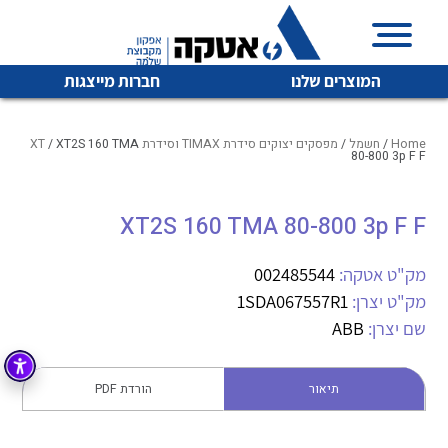
המוצרים שלנו
חברות מייצגות
Home
/
חשמל
/
מפסקים יצוקים סידרת TIMAX וסידרת XT
/ XT2S 160 TMA
80-800 3p F F
איכות | שרות | זמינות
XT2S 160 TMA 80-800 3p F F
לכל מוצרי היצרן
לכל מוצרי היצרן
אטקה בע”מ היא החברה הגדולה והמובילה בישראל בשיווק
מק"ט אטקה:
002485544
והפצה של מוצרי
מיתוג, בקרה , ואינסטלציה חשמלית ופעילה ב7 תחומים:
מק"ט יצרן:
1SDA067557R1
שם יצרן:
ABB
חשמל
מיתוג ואינסטלציה חשמלית
בקרה
רובוטיקה ואוטומציה תעשייתית
תיאור
הורדת PDF
לכל מוצרי היצרן
לכל מוצרי היצרן
זיווד
קופסאות וארונות לחשמל, בקרה ואלקטרוניקה