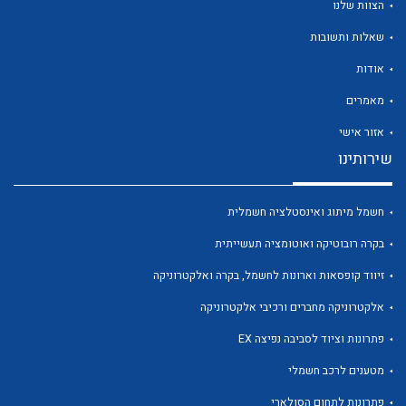
הצוות שלנו
שאלות ותשובות
אודות
מאמרים
לכל מוצרי היצרן
לכל מוצרי היצרן
אזור אישי
שירותינו
חשמל מיתוג ואינסטלציה חשמלית
בקרה רובוטיקה ואוטומציה תעשייתית
זיווד קופסאות וארונות לחשמל, בקרה ואלקטרוניקה
אלקטרוניקה מחברים ורכיבי אלקטרוניקה
לכל מוצרי היצרן
לכל מוצרי היצרן
פתרונות וציוד לסביבה נפיצה EX
מטענים לרכב חשמלי
פתרונות לתחום הסולארי