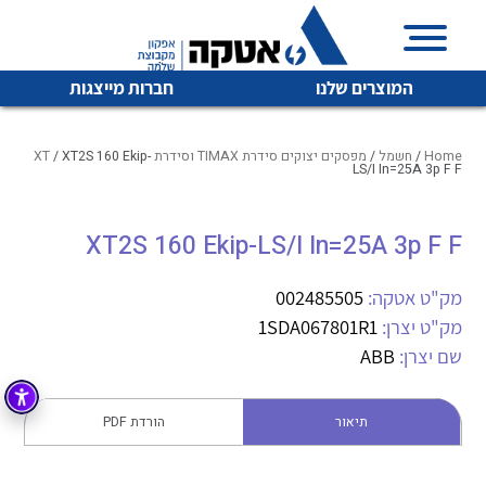
המוצרים שלנו
חברות מייצגות
Home
/
חשמל
/
מפסקים יצוקים סידרת TIMAX וסידרת XT
/ XT2S 160 Ekip-
LS/I In=25A 3p F F
איכות | שרות | זמינות
XT2S 160 Ekip-LS/I In=25A 3p F F
לכל מוצרי היצרן
לכל מוצרי היצרן
אטקה בע”מ היא החברה הגדולה והמובילה בישראל בשיווק
מק"ט אטקה:
002485505
והפצה של מוצרי
מיתוג, בקרה , ואינסטלציה חשמלית ופעילה ב7 תחומים:
מק"ט יצרן:
1SDA067801R1
שם יצרן:
ABB
חשמל
מיתוג ואינסטלציה חשמלית
בקרה
רובוטיקה ואוטומציה תעשייתית
תיאור
הורדת PDF
לכל מוצרי היצרן
לכל מוצרי היצרן
זיווד
קופסאות וארונות לחשמל, בקרה ואלקטרוניקה