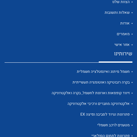
הצוות שלנו
שאלות ותשובות
אודות
מאמרים
לכל מוצרי היצרן
לכל מוצרי היצרן
אזור אישי
שירותינו
חשמל מיתוג ואינסטלציה חשמלית
בקרה רובוטיקה ואוטומציה תעשייתית
זיווד קופסאות וארונות לחשמל, בקרה ואלקטרוניקה
אלקטרוניקה מחברים ורכיבי אלקטרוניקה
לכל מוצרי היצרן
לכל מוצרי היצרן
פתרונות וציוד לסביבה נפיצה EX
מטענים לרכב חשמלי
פתרונות לתחום הסולארי