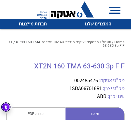
המוצרים שלנו
חברות מייצגות
Home
/
חשמל
/
מפסקים יצוקים סידרת TIMAX וסידרת XT
/ XT2N 160 TMA
63-630 3p F F
איכות | שרות | זמינות
XT2N 160 TMA 63-630 3p F F
לכל מוצרי היצרן
לכל מוצרי היצרן
אטקה בע”מ היא החברה הגדולה והמובילה בישראל בשיווק
מק"ט אטקה:
002485476
והפצה של מוצרי
מיתוג, בקרה , ואינסטלציה חשמלית ופעילה ב7 תחומים:
מק"ט יצרן:
1SDA067016R1
שם יצרן:
ABB
חשמל
מיתוג ואינסטלציה חשמלית
בקרה
רובוטיקה ואוטומציה תעשייתית
תיאור
הורדת PDF
לכל מוצרי היצרן
לכל מוצרי היצרן
זיווד
קופסאות וארונות לחשמל, בקרה ואלקטרוניקה