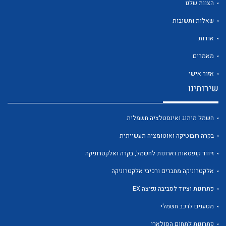
הצוות שלנו
שאלות ותשובות
אודות
מאמרים
לכל מוצרי היצרן
לכל מוצרי היצרן
אזור אישי
שירותינו
חשמל מיתוג ואינסטלציה חשמלית
בקרה רובוטיקה ואוטומציה תעשייתית
זיווד קופסאות וארונות לחשמל, בקרה ואלקטרוניקה
אלקטרוניקה מחברים ורכיבי אלקטרוניקה
לכל מוצרי היצרן
לכל מוצרי היצרן
פתרונות וציוד לסביבה נפיצה EX
מטענים לרכב חשמלי
פתרונות לתחום הסולארי