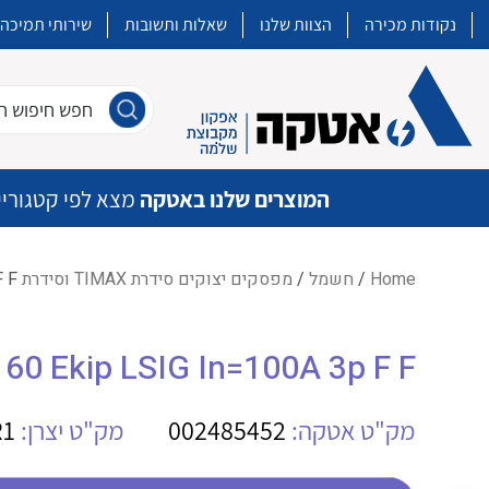
נקודות מכירה
הצוות שלנו
שאלות ותשובות
שירותי תמיכה
חפש חיפוש חו
המוצרים שלנו באטקה
מצא לפי קטגוריי
Home
/
חשמל
/
מפסקים יצוקים סידרת TIMAX וסידרת XT
F F
איכות | שרות | זמינות
60 Ekip LSIG In=100A 3p F F
אטקה בע”מ היא החברה הגדולה והמובילה בישראל בשיווק והפצה של מוצרי
מיתוג, בקרה , ואינסטלציה חשמלית ופעילה ב7 תחומים:
מק"ט אטקה:
002485452
מק"ט יצרן:
R1
חשמל
מיתוג ואינסטלציה חשמלית