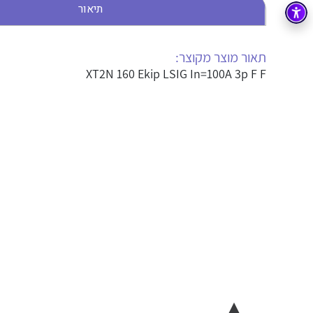
תיאור
בקרה
רובוטיקה ואוטומציה תעשייתית
זיווד
קופסאות וארונות לחשמל, בקרה ואלקטרוניקה
תאור מוצר מקוצר:
XT2N 160 Ekip LSIG In=100A 3p F F
אלקטרוניקה
מחברים ורכיבי אלקטרוניקה
פתרונות וציוד לסביבה נפיצה EX
מטענים לרכב חשמלי
פתרונות לתחום הסולארי