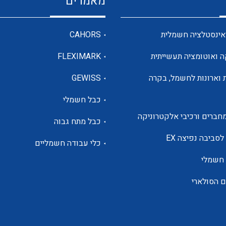
מאמרים
מדי מתח
אינסטלציה חשמלית
CAHORS
ה ואוטומציה תעשייתית
FLEXIMARK
רבי מודדים ומונים
 וארונות לחשמל, בקרה
GEWISS
כבל חשמלי
מתמרי זרם מתח תדר הספק
חברים ורכיבי אלקטרוניקה
כבל מתח גבוה
ותקשורת
לסביבה נפיצה EX
כלי עבודה חשמליים
 חשמלי
מחברים תעשייתיים – HDC
ם הסולארי