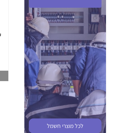
ABB S201M-C 16
ABB MS116-4,0
(2.5-4) הגנת מנוע
10KA מא"ז חד
טרמו מגנטי
קוטבי
002321366
002810095
צפייה במוצר
צפייה במוצר
לכל מוצרי
חשמל