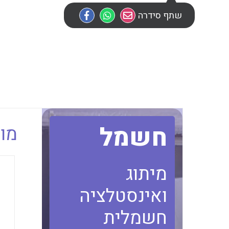
שתף סידרה
חשמל
מוב
מיתוג
ואינסטלציה
חשמלית