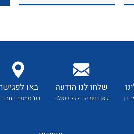
כבלי תקשורת ובקרה
כבלים גמישים
כבלים מיוחדים המיועדים
להתקנות במערכות הסולריות
נו
שלחו לנו הודעה
באו לפגישה
ציוד קוטר 22
בורך
כאן בשבילך לכל שאלה
רח' סמטת התבור 4
ציוד מודולרי