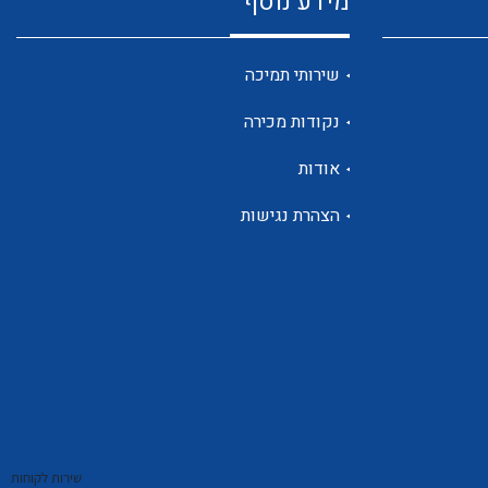
מידע נוסף
שנטים
שירותי תמיכה
נקודות מכירה
ממסרי זליגה
אודות
הצהרת נגישות
צגי מתח ,זרם,תדירות ,וכו
אביזרים ל T7
שירות לקוחות