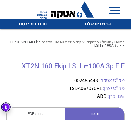
המוצרים שלנו
חברות מייצגות
Home
/
חשמל
/
מפסקים יצוקים סידרת TIMAX וסידרת XT
/ XT2N 160 Ekip
LSI In=100A 3p F F
איכות | שרות | זמינות
XT2N 160 Ekip LSI In=100A 3p F F
לכל מוצרי היצרן
לכל מוצרי היצרן
אטקה בע”מ היא החברה הגדולה והמובילה בישראל בשיווק
מק"ט אטקה:
002485443
והפצה של מוצרי
מיתוג, בקרה , ואינסטלציה חשמלית ופעילה ב7 תחומים:
מק"ט יצרן:
1SDA067070R1
שם יצרן:
ABB
חשמל
מיתוג ואינסטלציה חשמלית
בקרה
רובוטיקה ואוטומציה תעשייתית
תיאור
הורדת PDF
לכל מוצרי היצרן
לכל מוצרי היצרן
זיווד
קופסאות וארונות לחשמל, בקרה ואלקטרוניקה