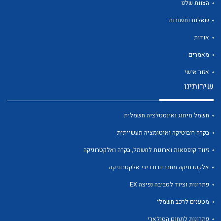
הצוות שלנו
שאלות ותשובות
אודות
מאמרים
לכל מוצרי היצרן
לכל מוצרי היצרן
אזור אישי
שירותינו
חשמל מיתוג ואינסטלציה חשמלית
בקרה רובוטיקה ואוטומציה תעשייתית
זיווד קופסאות וארונות לחשמל, בקרה ואלקטרוניקה
אלקטרוניקה מחברים ורכיבי אלקטרוניקה
לכל מוצרי היצרן
לכל מוצרי היצרן
פתרונות וציוד לסביבה נפיצה EX
מטענים לרכב חשמלי
פתרונות לתחום הסולארי