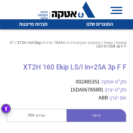
המוצרים שלנו
חברות מייצגות
Home
/
חשמל
/
מפסקים יצוקים סידרת TIMAX וסידרת XT
/ XT2H 160 Ekip
LS/I In=25A 3p F F
איכות | שרות | זמינות
XT2H 160 Ekip LS/I In=25A 3p F F
לכל מוצרי היצרן
לכל מוצרי היצרן
אטקה בע”מ היא החברה הגדולה והמובילה בישראל בשיווק
מק"ט אטקה:
002485351
והפצה של מוצרי
מיתוג, בקרה , ואינסטלציה חשמלית ופעילה ב7 תחומים:
מק"ט יצרן:
1SDA067858R1
שם יצרן:
ABB
חשמל
מיתוג ואינסטלציה חשמלית
בקרה
רובוטיקה ואוטומציה תעשייתית
תיאור
הורדת PDF
לכל מוצרי היצרן
לכל מוצרי היצרן
זיווד
קופסאות וארונות לחשמל, בקרה ואלקטרוניקה