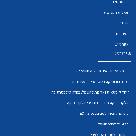
הצוות שלנו
שאלות ותשובות
אודות
מאמרים
לכל מוצרי היצרן
לכל מוצרי היצרן
אזור אישי
שירותינו
חשמל מיתוג ואינסטלציה חשמלית
בקרה רובוטיקה ואוטומציה תעשייתית
זיווד קופסאות וארונות לחשמל, בקרה ואלקטרוניקה
אלקטרוניקה מחברים ורכיבי אלקטרוניקה
לכל מוצרי היצרן
לכל מוצרי היצרן
פתרונות וציוד לסביבה נפיצה EX
מטענים לרכב חשמלי
פתרונות לתחום הסולארי