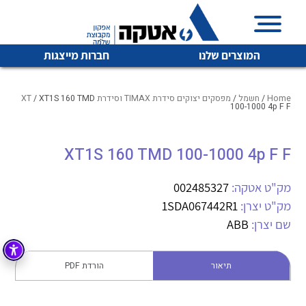
המוצרים שלנו
חברות מייצגות
Home
/
חשמל
/
מפסקים יצוקים סידרת TIMAX וסידרת XT
/ XT1S 160 TMD
100-1000 4p F F
איכות | שרות | זמינות
XT1S 160 TMD 100-1000 4p F F
לכל מוצרי היצרן
לכל מוצרי היצרן
אטקה בע”מ היא החברה הגדולה והמובילה בישראל בשיווק
מק"ט אטקה:
002485327
והפצה של מוצרי
מיתוג, בקרה , ואינסטלציה חשמלית ופעילה ב7 תחומים:
מק"ט יצרן:
1SDA067442R1
שם יצרן:
ABB
חשמל
מיתוג ואינסטלציה חשמלית
בקרה
רובוטיקה ואוטומציה תעשייתית
תיאור
הורדת PDF
לכל מוצרי היצרן
לכל מוצרי היצרן
זיווד
קופסאות וארונות לחשמל, בקרה ואלקטרוניקה