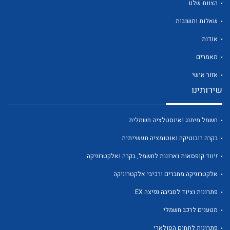
הצוות שלנו
שאלות ותשובות
אודות
מאמרים
לכל מוצרי היצרן
לכל מוצרי היצרן
אזור אישי
שירותינו
חשמל מיתוג ואינסטלציה חשמלית
בקרה רובוטיקה ואוטומציה תעשייתית
זיווד קופסאות וארונות לחשמל, בקרה ואלקטרוניקה
אלקטרוניקה מחברים ורכיבי אלקטרוניקה
לכל מוצרי היצרן
לכל מוצרי היצרן
פתרונות וציוד לסביבה נפיצה EX
מטענים לרכב חשמלי
פתרונות לתחום הסולארי