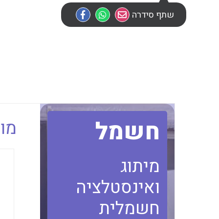
שתף סידרה
חשמל
מוב
מיתוג
ואינסטלציה
חשמלית