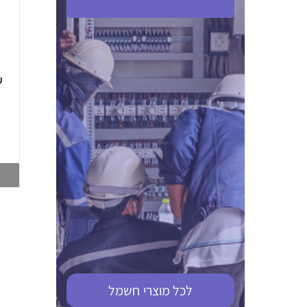
ABB S201M-C 16
ABB MS116-4,0
(2.5-4) הגנת מנוע
10KA מא"ז חד
טרמו מגנטי
קוטבי
002321366
002810095
צפייה במוצר
צפייה במוצר
לכל מוצרי
חשמל