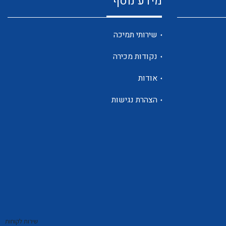
מידע נוסף
שנטים
שירותי תמיכה
נקודות מכירה
ממסרי זליגה
אודות
הצהרת נגישות
צגי מתח ,זרם,תדירות ,וכו
אביזרים ל T7
שירות לקוחות