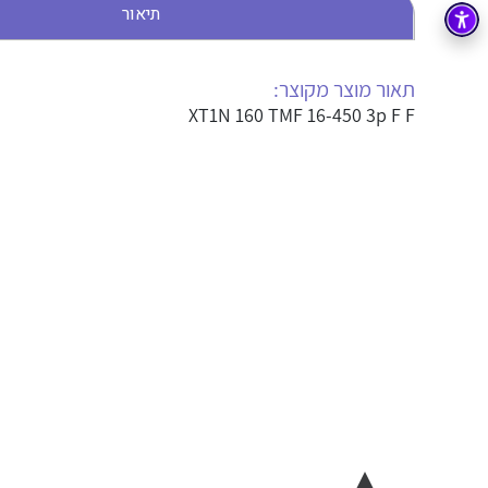
תיאור
בקרה
רובוטיקה ואוטומציה תעשייתית
זיווד
קופסאות וארונות לחשמל, בקרה ואלקטרוניקה
תאור מוצר מקוצר:
XT1N 160 TMF 16-450 3p F F
אלקטרוניקה
מחברים ורכיבי אלקטרוניקה
פתרונות וציוד לסביבה נפיצה EX
מטענים לרכב חשמלי
פתרונות לתחום הסולארי