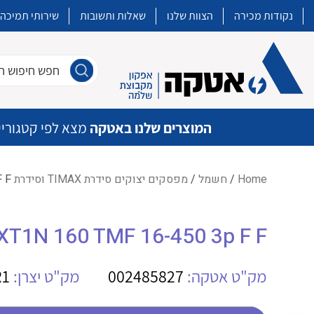
נקודות מכירה
הצוות שלנו
שאלות ותשובות
שירותי תמיכה
חפש חיפוש חו
המוצרים שלנו באטקה
מצא לפי קטגוריי
Home
/
חשמל
/
מפסקים יצוקים סידרת TIMAX וסידרת XT
 F
איכות | שרות | זמינות
XT1N 160 TMF 16-450 3p F F
אטקה בע”מ היא החברה הגדולה והמובילה בישראל בשיווק והפצה של מוצרי
מיתוג, בקרה , ואינסטלציה חשמלית ופעילה ב7 תחומים:
מק"ט אטקה:
002485827
מק"ט יצרן:
R1
חשמל
מיתוג ואינסטלציה חשמלית