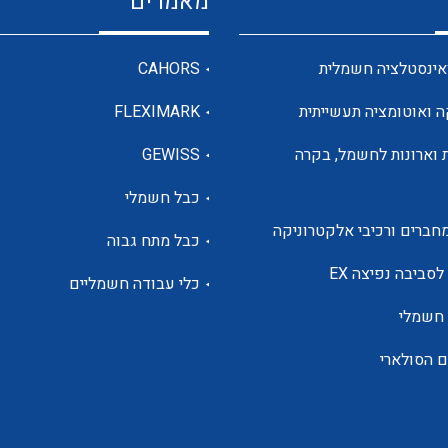
מאמרים
מדי מתח
אינסטלציה חשמלית
CAHORS
ה ואוטומציה תעשייתית
FLEXIMARK
רבי מודדים ומונים
 וארונות לחשמל, בקרה
GEWISS
כבל חשמלי
מתמרי זרם מתח תדר הספק
חברים ורכיבי אלקטרוניקה
כבל מתח גבוה
ותקשורת
לסביבה נפיצה EX
כלי עבודה חשמליים
 חשמלי
מחברים תעשייתיים – HDC
ם הסולארי