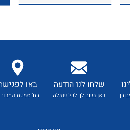
כבלי תקשורת ובקרה
כבלים גמישים
כבלים מיוחדים המיועדים
להתקנות במערכות הסולריות
נו
שלחו לנו הודעה
באו לפגישה
ציוד קוטר 22
בורך
כאן בשבילך לכל שאלה
רח' סמטת התבור 4
ציוד מודולרי