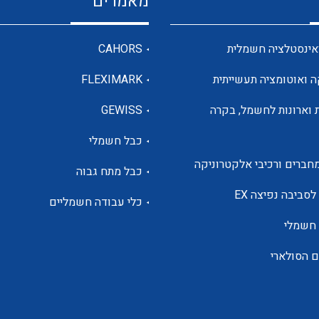
מאמרים
מדי מתח
אינסטלציה חשמלית
CAHORS
ה ואוטומציה תעשייתית
FLEXIMARK
רבי מודדים ומונים
 וארונות לחשמל, בקרה
GEWISS
כבל חשמלי
מתמרי זרם מתח תדר הספק
חברים ורכיבי אלקטרוניקה
כבל מתח גבוה
ותקשורת
לסביבה נפיצה EX
כלי עבודה חשמליים
 חשמלי
מחברים תעשייתיים – HDC
ם הסולארי