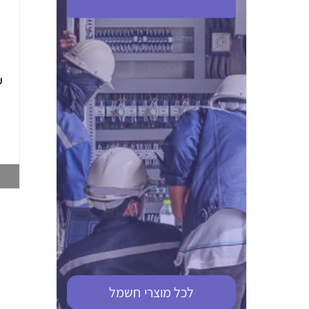
ABB S201M-C 16
ABB MS116-4,0
(2.5-4) הגנת מנוע
10KA מא"ז חד
טרמו מגנטי
קוטבי
002321366
002810095
צפייה במוצר
צפייה במוצר
לכל מוצרי
חשמל