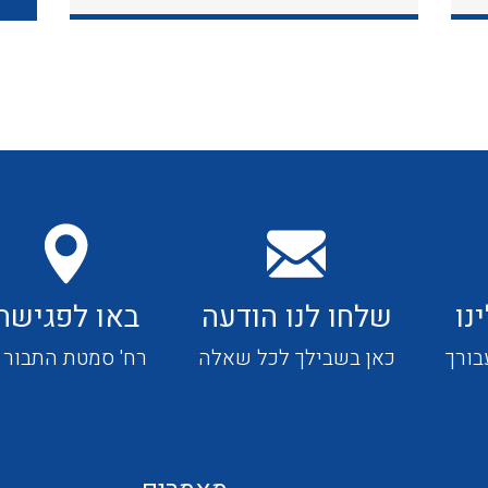
כבלי תקשורת ובקרה
כבלים גמישים
כבלים מיוחדים המיועדים
להתקנות במערכות הסולריות
נו
שלחו לנו הודעה
באו לפגישה
ציוד קוטר 22
בורך
כאן בשבילך לכל שאלה
רח' סמטת התבור 4
ציוד מודולרי