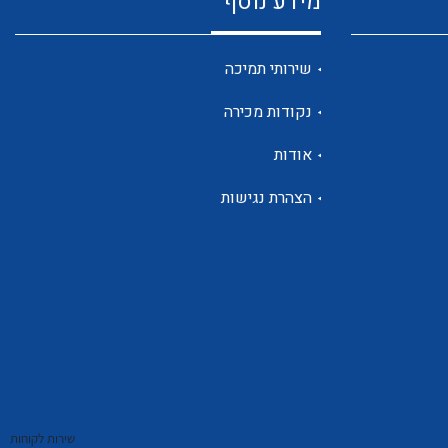
מידע נוסף
שנטים
שירותי תמיכה
נקודות מכירה
ממסרי זליגה
אודות
הצהרת נגישות
צגי מתח ,זרם,תדירות ,וכו
אביזרים ל T7
שירות לקוחות