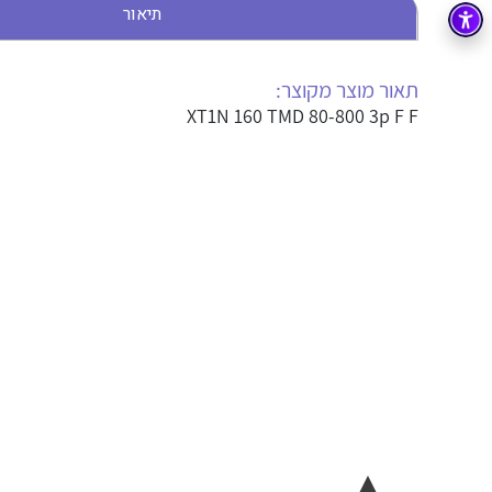
תיאור
בקרה
רובוטיקה ואוטומציה תעשייתית
זיווד
קופסאות וארונות לחשמל, בקרה ואלקטרוניקה
תאור מוצר מקוצר:
XT1N 160 TMD 80-800 3p F F
אלקטרוניקה
מחברים ורכיבי אלקטרוניקה
פתרונות וציוד לסביבה נפיצה EX
מטענים לרכב חשמלי
פתרונות לתחום הסולארי