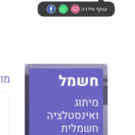
שתף סידרה
חשמל
מוב
מיתוג
ואינסטלציה
חשמלית