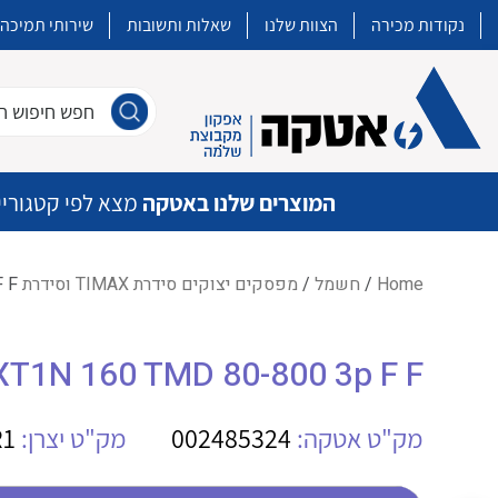
נקודות מכירה
הצוות שלנו
שאלות ותשובות
שירותי תמיכה
חפש חיפוש חו
המוצרים שלנו באטקה
מצא לפי קטגוריי
Home
/
חשמל
/
מפסקים יצוקים סידרת TIMAX וסידרת XT
 F
איכות | שרות | זמינות
XT1N 160 TMD 80-800 3p F F
אטקה בע”מ היא החברה הגדולה והמובילה בישראל בשיווק והפצה של מוצרי
מיתוג, בקרה , ואינסטלציה חשמלית ופעילה ב7 תחומים:
מק"ט אטקה:
002485324
מק"ט יצרן:
R1
חשמל
מיתוג ואינסטלציה חשמלית