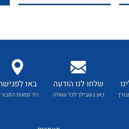
כבלי תקשורת ובקרה
כבלים גמישים
כבלים מיוחדים המיועדים
להתקנות במערכות הסולריות
נו
שלחו לנו הודעה
באו לפגישה
ציוד קוטר 22
בורך
כאן בשבילך לכל שאלה
רח' סמטת התבור 4
ציוד מודולרי