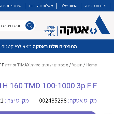
נקודות מכירה
הצוות שלנו
שאלות ותשובות
שירותי תמיכה
חפש חיפוש חו
המוצרים שלנו באטקה
מצא לפי קטגוריי
Home
/
חשמל
/
מפסקים יצוקים סידרת TIMAX וסידרת XT
 F
איכות | שרות | זמינות
1H 160 TMD 100-1000 3p F F
אטקה בע”מ היא החברה הגדולה והמובילה בישראל בשיווק והפצה של מוצרי
מיתוג, בקרה , ואינסטלציה חשמלית ופעילה ב7 תחומים:
מק"ט אטקה:
002485298
מק"ט יצרן:
R1
חשמל
מיתוג ואינסטלציה חשמלית