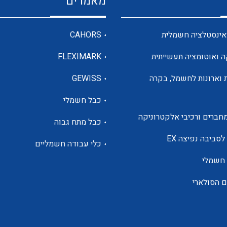
מאמרים
מדי מתח
אינסטלציה חשמלית
CAHORS
ה ואוטומציה תעשייתית
FLEXIMARK
רבי מודדים ומונים
 וארונות לחשמל, בקרה
GEWISS
כבל חשמלי
מתמרי זרם מתח תדר הספק
חברים ורכיבי אלקטרוניקה
כבל מתח גבוה
ותקשורת
לסביבה נפיצה EX
כלי עבודה חשמליים
 חשמלי
מחברים תעשייתיים – HDC
ם הסולארי