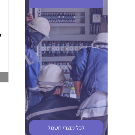
ABB S201M-C 16
ABB MS116-4,0
(2.5-4) הגנת מנוע
10KA מא"ז חד
טרמו מגנטי
קוטבי
002321366
002810095
צפייה במוצר
צפייה במוצר
לכל מוצרי
חשמל