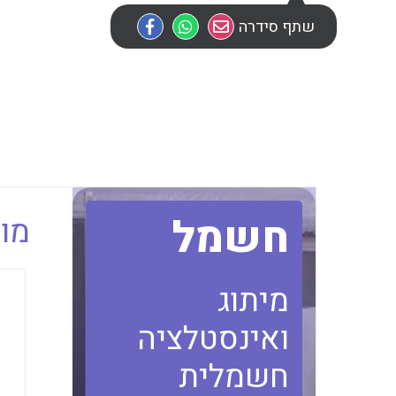
שתף סידרה
חשמל
מוב
מיתוג
ואינסטלציה
חשמלית