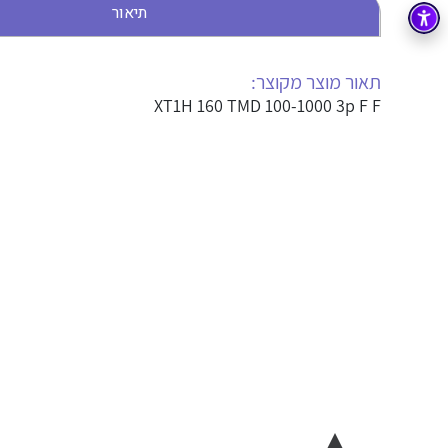
תיאור
בקרה
רובוטיקה ואוטומציה תעשייתית
זיווד
קופסאות וארונות לחשמל, בקרה ואלקטרוניקה
תאור מוצר מקוצר:
XT1H 160 TMD 100-1000 3p F F
אלקטרוניקה
מחברים ורכיבי אלקטרוניקה
פתרונות וציוד לסביבה נפיצה EX
מטענים לרכב חשמלי
פתרונות לתחום הסולארי