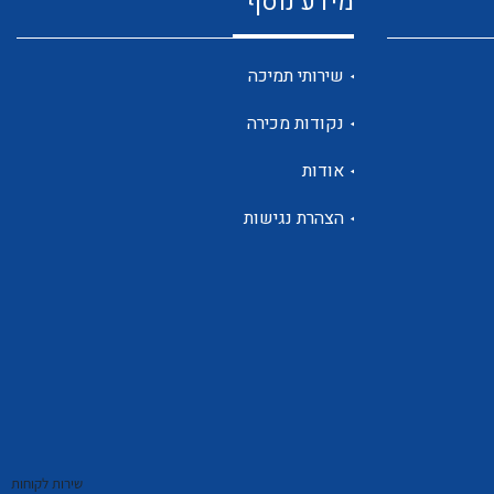
מידע נוסף
שנטים
שירותי תמיכה
נקודות מכירה
ממסרי זליגה
אודות
הצהרת נגישות
צגי מתח ,זרם,תדירות ,וכו
אביזרים ל T7
שירות לקוחות