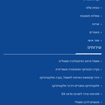
הצוות שלנו
שאלות ותשובות
אודות
לכל מוצרי היצרן
לכל מוצרי היצרן
מאמרים
אזור אישי
שירותינו
חשמל מיתוג ואינסטלציה חשמלית
בקרה רובוטיקה ואוטומציה תעשייתית
זיווד קופסאות וארונות לחשמל, בקרה ואלקטרוניקה
לכל מוצרי היצרן
לכל מוצרי היצרן
אלקטרוניקה מחברים ורכיבי אלקטרוניקה
פתרונות וציוד לסביבה נפיצה EX
מטענים לרכב חשמלי