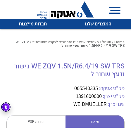
המוצרים שלנו
חברות מייצגות
Home
/
חשמל
/
מצמדים אופטיים ומתמרים לבקרה תעשייתית
/ WE ZQV
1.5N/R6.4/19 SW TRS גישור ננעץ שחור ל
איכות | שרות | זמינות
WE ZQV 1.5N/R6.4/19 SW TRS גישור
לכל מוצרי היצרן
לכל מוצרי היצרן
ננעץ שחור ל
אטקה בע”מ היא החברה הגדולה והמובילה בישראל בשיווק
והפצה של מוצרי
מיתוג, בקרה , ואינסטלציה חשמלית ופעילה ב7 תחומים:
מק"ט אטקה:
005540335
מק"ט יצרן:
1391600000
חשמל
מיתוג ואינסטלציה חשמלית
שם יצרן:
WEIDMUELLER
בקרה
רובוטיקה ואוטומציה תעשייתית
לכל מוצרי היצרן
לכל מוצרי היצרן
זיווד
תיאור
הורדת PDF
קופסאות וארונות לחשמל, בקרה ואלקטרוניקה