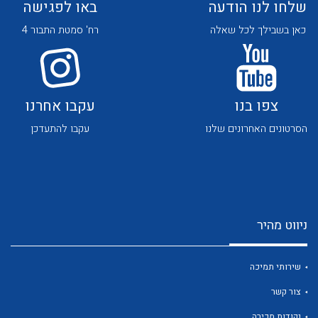
שלחו לנו הודעה
באו לפגישה
כאן בשבילך לכל שאלה
רח' סמטת התבור 4
צפו בנו
עקבו אחרנו
לכל מוצרי היצרן
לכל מוצרי היצרן
הסרטונים האחרונים שלנו
עקבו להתעדכן
ניווט מהיר
לכל מוצרי היצרן
לכל מוצרי היצרן
שירותי תמיכה
צור קשר
נקודות מכירה