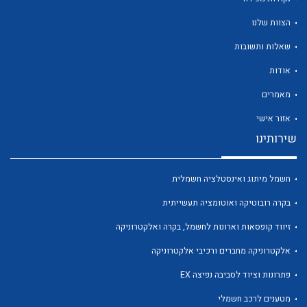
הצוות שלנו
שאלות ותשובות
אודות
לכל מוצרי היצרן
לכל מוצרי היצרן
מאמרים
אזור אישי
שירותינו
חשמל מיתוג ואינסטלציה חשמלית
בקרה רובוטיקה ואוטומציה תעשייתית
זיווד קופסאות וארונות לחשמל, בקרה ואלקטרוניקה
לכל מוצרי היצרן
לכל מוצרי היצרן
אלקטרוניקה מחברים ורכיבי אלקטרוניקה
פתרונות וציוד לסביבה נפיצה EX
מטענים לרכב חשמלי