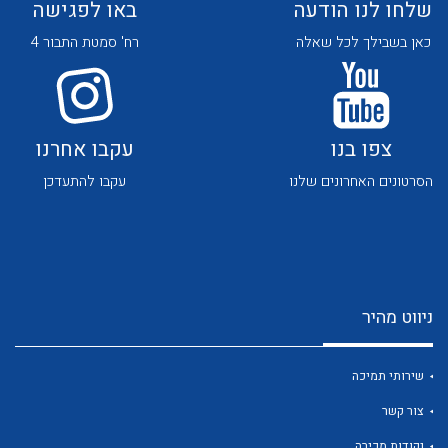
שלחו לנו הודעה
באו לפגישה
כאן בשבילך לכל שאלה
רח' סמטת התבור 4
צפו בנו
עקבו אחרנו
לכל מוצרי היצרן
לכל מוצרי היצרן
הסרטונים האחרונים שלנו
עקבו להתעדכן
ניווט מהיר
לכל מוצרי היצרן
לכל מוצרי היצרן
שירותי תמיכה
צור קשר
נקודות מכירה