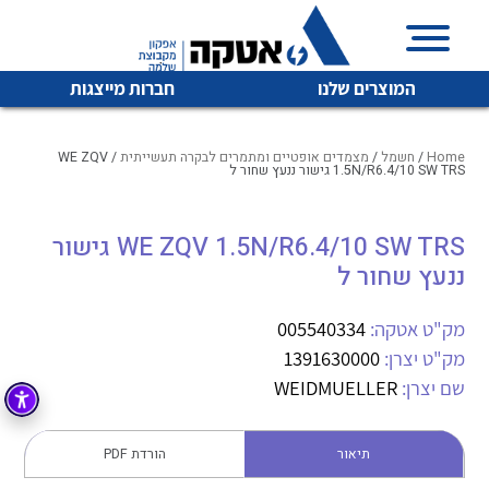
המוצרים שלנו
חברות מייצגות
Home
/
חשמל
/
מצמדים אופטיים ומתמרים לבקרה תעשייתית
/ WE ZQV
1.5N/R6.4/10 SW TRS גישור ננעץ שחור ל
איכות | שרות | זמינות
WE ZQV 1.5N/R6.4/10 SW TRS גישור
לכל מוצרי היצרן
לכל מוצרי היצרן
ננעץ שחור ל
אטקה בע”מ היא החברה הגדולה והמובילה בישראל בשיווק
והפצה של מוצרי
מיתוג, בקרה , ואינסטלציה חשמלית ופעילה ב7 תחומים:
מק"ט אטקה:
005540334
מק"ט יצרן:
1391630000
חשמל
מיתוג ואינסטלציה חשמלית
שם יצרן:
WEIDMUELLER
בקרה
רובוטיקה ואוטומציה תעשייתית
לכל מוצרי היצרן
לכל מוצרי היצרן
זיווד
תיאור
הורדת PDF
קופסאות וארונות לחשמל, בקרה ואלקטרוניקה