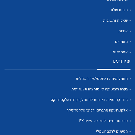
הצוות שלנו
שאלות ותשובות
אודות
לכל מוצרי היצרן
לכל מוצרי היצרן
מאמרים
אזור אישי
שירותינו
חשמל מיתוג ואינסטלציה חשמלית
בקרה רובוטיקה ואוטומציה תעשייתית
זיווד קופסאות וארונות לחשמל, בקרה ואלקטרוניקה
לכל מוצרי היצרן
לכל מוצרי היצרן
אלקטרוניקה מחברים ורכיבי אלקטרוניקה
פתרונות וציוד לסביבה נפיצה EX
מטענים לרכב חשמלי