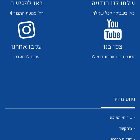
שלחו לנו הודעה
באו לפגישה
כאן בשבילך לכל שאלה
רח' סמטת התבור 4
צפו בנו
עקבו אחרנו
לכל מוצרי היצרן
לכל מוצרי היצרן
הסרטונים האחרונים שלנו
עקבו להתעדכן
ניווט מהיר
לכל מוצרי היצרן
לכל מוצרי היצרן
שירותי תמיכה
צור קשר
נקודות מכירה