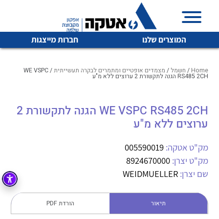
המוצרים שלנו
חברות מייצגות
Home
/
חשמל
/
מצמדים אופטיים ומתמרים לבקרה תעשייתית
/ WE VSPC
RS485 2CH הגנה לתקשורת 2 ערוצים ללא מ"ע
איכות | שרות | זמינות
WE VSPC RS485 2CH הגנה לתקשורת 2
לכל מוצרי היצרן
לכל מוצרי היצרן
ערוצים ללא מ"ע
אטקה בע”מ היא החברה הגדולה והמובילה בישראל בשיווק
והפצה של מוצרי
מיתוג, בקרה , ואינסטלציה חשמלית ופעילה ב7 תחומים:
מק"ט אטקה:
005590019
מק"ט יצרן:
8924670000
חשמל
מיתוג ואינסטלציה חשמלית
שם יצרן:
WEIDMUELLER
בקרה
רובוטיקה ואוטומציה תעשייתית
לכל מוצרי היצרן
לכל מוצרי היצרן
זיווד
תיאור
הורדת PDF
קופסאות וארונות לחשמל, בקרה ואלקטרוניקה