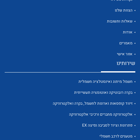
הצוות שלנו
שאלות ותשובות
אודות
לכל מוצרי היצרן
לכל מוצרי היצרן
מאמרים
אזור אישי
שירותינו
חשמל מיתוג ואינסטלציה חשמלית
בקרה רובוטיקה ואוטומציה תעשייתית
זיווד קופסאות וארונות לחשמל, בקרה ואלקטרוניקה
לכל מוצרי היצרן
לכל מוצרי היצרן
אלקטרוניקה מחברים ורכיבי אלקטרוניקה
פתרונות וציוד לסביבה נפיצה EX
מטענים לרכב חשמלי