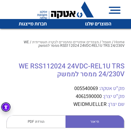
המוצרים שלנו
חברות מייצגות
Home
/
חשמל
/
מצמדים אופטיים ומתמרים לבקרה תעשייתית
/ WE
RSS112024 24VDC-REL1U TRS 24/230V ממסר לממשק
איכות | שרות | זמינות
WE RSS112024 24VDC-REL1U TRS
לכל מוצרי היצרן
לכל מוצרי היצרן
24/230V ממסר לממשק
אטקה בע”מ היא החברה הגדולה והמובילה בישראל בשיווק
והפצה של מוצרי
מיתוג, בקרה , ואינסטלציה חשמלית ופעילה ב7 תחומים:
מק"ט אטקה:
005540069
מק"ט יצרן:
4061590000
חשמל
מיתוג ואינסטלציה חשמלית
שם יצרן:
WEIDMUELLER
בקרה
רובוטיקה ואוטומציה תעשייתית
לכל מוצרי היצרן
לכל מוצרי היצרן
זיווד
תיאור
הורדת PDF
קופסאות וארונות לחשמל, בקרה ואלקטרוניקה