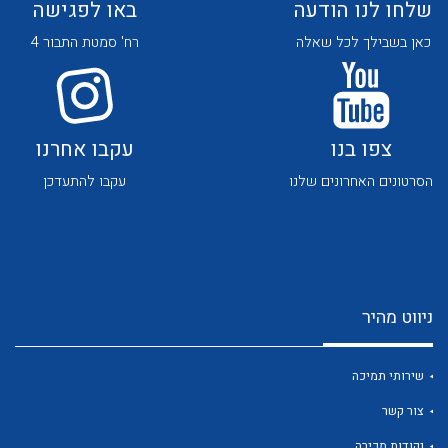
שלחו לנו הודעה
באו לפגישה
כאן בשבילך לכל שאלה
רח' סמטת התבור 4
צפו בנו
עקבו אחרנו
לכל מוצרי היצרן
לכל מוצרי היצרן
הסרטונים האחרונים שלנו
עקבו להתעדכן
ניווט מהיר
לכל מוצרי היצרן
לכל מוצרי היצרן
שירותי תמיכה
צור קשר
נקודות מכירה