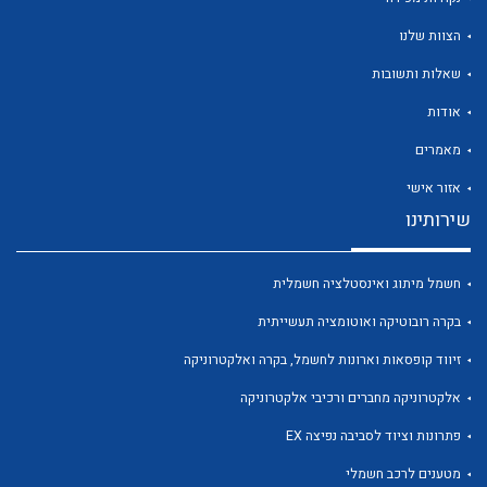
הצוות שלנו
שאלות ותשובות
אודות
לכל מוצרי היצרן
לכל מוצרי היצרן
מאמרים
אזור אישי
שירותינו
חשמל מיתוג ואינסטלציה חשמלית
בקרה רובוטיקה ואוטומציה תעשייתית
זיווד קופסאות וארונות לחשמל, בקרה ואלקטרוניקה
לכל מוצרי היצרן
לכל מוצרי היצרן
אלקטרוניקה מחברים ורכיבי אלקטרוניקה
פתרונות וציוד לסביבה נפיצה EX
מטענים לרכב חשמלי