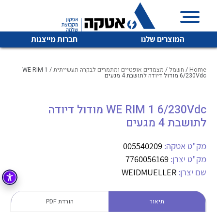
המוצרים שלנו
חברות מייצגות
Home
/
חשמל
/
מצמדים אופטיים ומתמרים לבקרה תעשייתית
/ WE RIM 1
6/230Vdc מודול דיודה לתושבת 4 מגעים
איכות | שרות | זמינות
WE RIM 1 6/230Vdc מודול דיודה
לכל מוצרי היצרן
לכל מוצרי היצרן
לתושבת 4 מגעים
אטקה בע”מ היא החברה הגדולה והמובילה בישראל בשיווק
והפצה של מוצרי
מיתוג, בקרה , ואינסטלציה חשמלית ופעילה ב7 תחומים:
מק"ט אטקה:
005540209
מק"ט יצרן:
7760056169
חשמל
מיתוג ואינסטלציה חשמלית
שם יצרן:
WEIDMUELLER
בקרה
רובוטיקה ואוטומציה תעשייתית
לכל מוצרי היצרן
לכל מוצרי היצרן
זיווד
תיאור
הורדת PDF
קופסאות וארונות לחשמל, בקרה ואלקטרוניקה