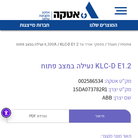
המוצרים שלנו
חברות מייצגות
Home
/
חשמל
/
מפסקי אוויר עד 6,300A
/ KLC-D E1.2 נעילה במצב פתוח
KLC-D E1.2 נעילה במצב פתוח
איכות | שרות | זמינות
לכל מוצרי היצרן
לכל מוצרי היצרן
אטקה בע”מ היא החברה הגדולה והמובילה בישראל בשיווק
מק"ט אטקה:
002586534
והפצה של מוצרי
מק"ט יצרן:
1SDA073782R1
מיתוג, בקרה , ואינסטלציה חשמלית ופעילה ב7 תחומים:
שם יצרן:
ABB
חשמל
מיתוג ואינסטלציה חשמלית
בקרה
תיאור
הורדת PDF
רובוטיקה ואוטומציה תעשייתית
לכל מוצרי היצרן
לכל מוצרי היצרן
זיווד
קופסאות וארונות לחשמל, בקרה ואלקטרוניקה
תאור מוצר מקוצר: