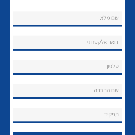
שם מלא
דואר אלקטרוני
נקודות מכירה
טלפון
הצוות שלנו
לכל מוצרי היצרן
לכל מוצרי היצרן
שאלות ותשובות
שם החברה
שירותי תמיכה
אודות
תפקיד
About Ateka Ltd.