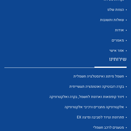
הצוות שלנו
שאלות ותשובות
אודות
לכל מוצרי היצרן
לכל מוצרי היצרן
מאמרים
אזור אישי
שירותינו
חשמל מיתוג ואינסטלציה חשמלית
בקרה רובוטיקה ואוטומציה תעשייתית
זיווד קופסאות וארונות לחשמל, בקרה ואלקטרוניקה
לכל מוצרי היצרן
לכל מוצרי היצרן
אלקטרוניקה מחברים ורכיבי אלקטרוניקה
פתרונות וציוד לסביבה נפיצה EX
מטענים לרכב חשמלי