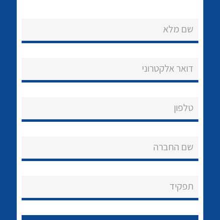
שם מלא
דואר אלקטרוני
נקודות מכירה
טלפון
הצוות שלנו
לכל מוצרי היצרן
לכל מוצרי היצרן
שאלות ותשובות
שם החברה
שירותי תמיכה
אודות
תפקיד
About Ateka Ltd.