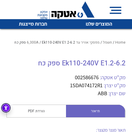
המוצרים שלנו
חברות מייצגות
Home
/
חשמל
/
מפסקי אוויר עד 6,300A
/ Ek110-240V E1.2-6.2 ספק כח
Ek110-240V E1.2-6.2 ספק כח
איכות | שרות | זמינות
לכל מוצרי היצרן
לכל מוצרי היצרן
אטקה בע”מ היא החברה הגדולה והמובילה בישראל בשיווק
מק"ט אטקה:
002586676
והפצה של מוצרי
מק"ט יצרן:
1SDA074172R1
מיתוג, בקרה , ואינסטלציה חשמלית ופעילה ב7 תחומים:
שם יצרן:
ABB
חשמל
מיתוג ואינסטלציה חשמלית
בקרה
תיאור
הורדת PDF
רובוטיקה ואוטומציה תעשייתית
לכל מוצרי היצרן
לכל מוצרי היצרן
זיווד
קופסאות וארונות לחשמל, בקרה ואלקטרוניקה
תאור מוצר מקוצר: