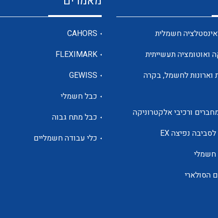
מאמרים
מדי מתח
אינסטלציה חשמלית
CAHORS
ה ואוטומציה תעשייתית
FLEXIMARK
רבי מודדים ומונים
 וארונות לחשמל, בקרה
GEWISS
כבל חשמלי
מתמרי זרם מתח תדר הספק
חברים ורכיבי אלקטרוניקה
כבל מתח גבוה
ותקשורת
לסביבה נפיצה EX
כלי עבודה חשמליים
 חשמלי
מחברים תעשייתיים – HDC
ם הסולארי