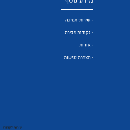
מידע נוסף
שנטים
שירותי תמיכה
נקודות מכירה
ממסרי זליגה
אודות
הצהרת נגישות
צגי מתח ,זרם,תדירות ,וכו
אביזרים ל T7
שירות לקוחות