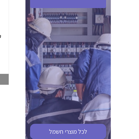
ABB S201M-C 16
ABB MS116-4,0
(2.5-4) הגנת מנוע
10KA מא"ז חד
טרמו מגנטי
קוטבי
002321366
002810095
צפייה במוצר
צפייה במוצר
לכל מוצרי
חשמל