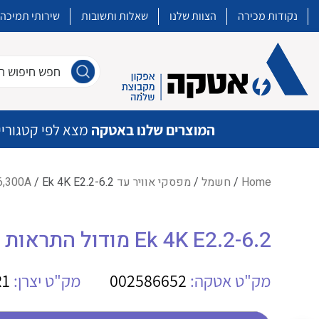
נקודות מכירה
הצוות שלנו
שאלות ותשובות
שירותי תמיכה
חפש חיפוש חו
המוצרים שלנו באטקה
מצא לפי קטגוריי
Home
/
חשמל
/
מפסקי אוויר עד 6,300A
/ Ek 4K E2.2-6.2 מודול התראות
איכות | שרות | זמינות
Ek 4K E2.2-6.2 מודול התראות
אטקה בע”מ היא החברה הגדולה והמובילה בישראל בשיווק והפצה של מוצרי
מיתוג, בקרה , ואינסטלציה חשמלית ופעילה ב7 תחומים:
מק"ט אטקה:
002586652
מק"ט יצרן:
R1
חשמל
מיתוג ואינסטלציה חשמלית