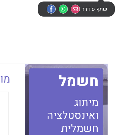
שתף סידרה
חשמל
מוב
מיתוג
ואינסטלציה
חשמלית