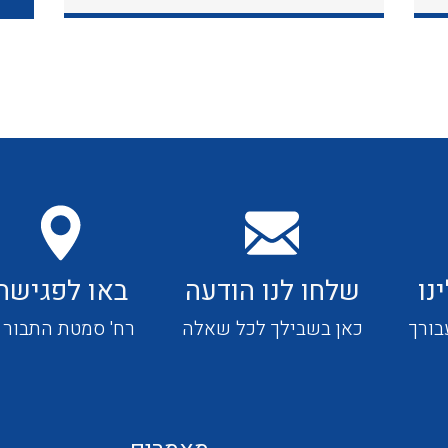
כבלי תקשורת ובקרה
כבלים גמישים
כבלים מיוחדים המיועדים
להתקנות במערכות הסולריות
נו
שלחו לנו הודעה
באו לפגישה
ציוד קוטר 22
בורך
כאן בשבילך לכל שאלה
רח' סמטת התבור 4
ציוד מודולרי