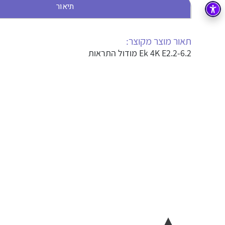
תיאור
בקרה
רובוטיקה ואוטומציה תעשייתית
זיווד
קופסאות וארונות לחשמל, בקרה ואלקטרוניקה
תאור מוצר מקוצר:
Ek 4K E2.2-6.2 מודול התראות
אלקטרוניקה
מחברים ורכיבי אלקטרוניקה
פתרונות וציוד לסביבה נפיצה EX
מטענים לרכב חשמלי
פתרונות לתחום הסולארי