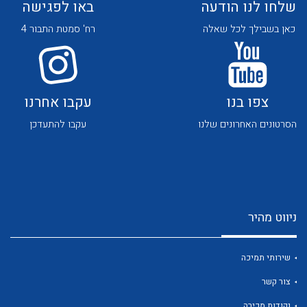
שלחו לנו הודעה
באו לפגישה
כאן בשבילך לכל שאלה
רח' סמטת התבור 4
צפו בנו
עקבו אחרנו
לכל מוצרי היצרן
לכל מוצרי היצרן
הסרטונים האחרונים שלנו
עקבו להתעדכן
ניווט מהיר
לכל מוצרי היצרן
לכל מוצרי היצרן
שירותי תמיכה
צור קשר
נקודות מכירה