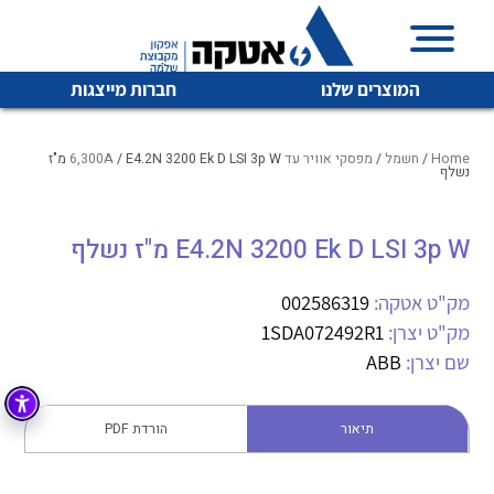
המוצרים שלנו
חברות מייצגות
Home
/
חשמל
/
מפסקי אוויר עד 6,300A
/ E4.2N 3200 Ek D LSI 3p W מ"ז
נשלף
איכות | שרות | זמינות
E4.2N 3200 Ek D LSI 3p W מ"ז נשלף
לכל מוצרי היצרן
לכל מוצרי היצרן
אטקה בע”מ היא החברה הגדולה והמובילה בישראל בשיווק
מק"ט אטקה:
002586319
והפצה של מוצרי
מיתוג, בקרה , ואינסטלציה חשמלית ופעילה ב7 תחומים:
מק"ט יצרן:
1SDA072492R1
שם יצרן:
ABB
חשמל
מיתוג ואינסטלציה חשמלית
בקרה
רובוטיקה ואוטומציה תעשייתית
תיאור
הורדת PDF
לכל מוצרי היצרן
לכל מוצרי היצרן
זיווד
קופסאות וארונות לחשמל, בקרה ואלקטרוניקה