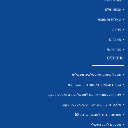
הצוות שלנו
שאלות ותשובות
אודות
לכל מוצרי היצרן
לכל מוצרי היצרן
מאמרים
אזור אישי
שירותינו
חשמל מיתוג ואינסטלציה חשמלית
בקרה רובוטיקה ואוטומציה תעשייתית
זיווד קופסאות וארונות לחשמל, בקרה ואלקטרוניקה
לכל מוצרי היצרן
לכל מוצרי היצרן
אלקטרוניקה מחברים ורכיבי אלקטרוניקה
פתרונות וציוד לסביבה נפיצה EX
מטענים לרכב חשמלי