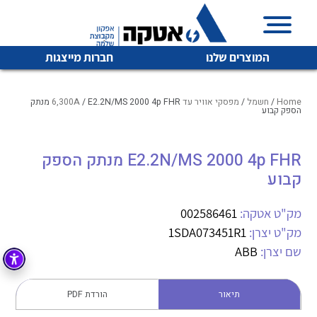
המוצרים שלנו
חברות מייצגות
Home
/
חשמל
/
מפסקי אוויר עד 6,300A
/ E2.2N/MS 2000 4p FHR מנתק
הספק קבוע
איכות | שרות | זמינות
E2.2N/MS 2000 4p FHR מנתק הספק
לכל מוצרי היצרן
לכל מוצרי היצרן
קבוע
אטקה בע”מ היא החברה הגדולה והמובילה בישראל בשיווק
והפצה של מוצרי
מיתוג, בקרה , ואינסטלציה חשמלית ופעילה ב7 תחומים:
מק"ט אטקה:
002586461
מק"ט יצרן:
1SDA073451R1
חשמל
מיתוג ואינסטלציה חשמלית
שם יצרן:
ABB
בקרה
רובוטיקה ואוטומציה תעשייתית
לכל מוצרי היצרן
לכל מוצרי היצרן
זיווד
תיאור
הורדת PDF
קופסאות וארונות לחשמל, בקרה ואלקטרוניקה