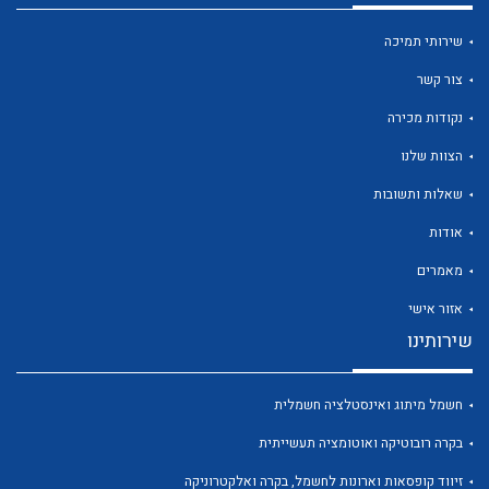
שירותי תמיכה
צור קשר
נקודות מכירה
לכל מוצרי היצרן
לכל מוצרי היצרן
הצוות שלנו
שאלות ותשובות
אודות
מאמרים
אזור אישי
שירותינו
לכל מוצרי היצרן
לכל מוצרי היצרן
חשמל מיתוג ואינסטלציה חשמלית
בקרה רובוטיקה ואוטומציה תעשייתית
זיווד קופסאות וארונות לחשמל, בקרה ואלקטרוניקה