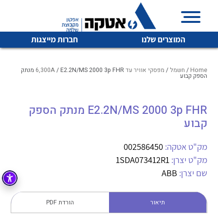
המוצרים שלנו
חברות מייצגות
Home
/
חשמל
/
מפסקי אוויר עד 6,300A
/ E2.2N/MS 2000 3p FHR מנתק
הספק קבוע
איכות | שרות | זמינות
E2.2N/MS 2000 3p FHR מנתק הספק
לכל מוצרי היצרן
לכל מוצרי היצרן
קבוע
אטקה בע”מ היא החברה הגדולה והמובילה בישראל בשיווק
והפצה של מוצרי
מיתוג, בקרה , ואינסטלציה חשמלית ופעילה ב7 תחומים:
מק"ט אטקה:
002586450
מק"ט יצרן:
1SDA073412R1
חשמל
מיתוג ואינסטלציה חשמלית
שם יצרן:
ABB
בקרה
רובוטיקה ואוטומציה תעשייתית
לכל מוצרי היצרן
לכל מוצרי היצרן
זיווד
תיאור
הורדת PDF
קופסאות וארונות לחשמל, בקרה ואלקטרוניקה