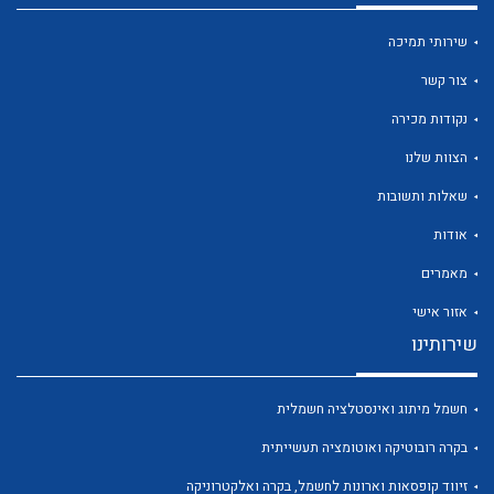
שירותי תמיכה
צור קשר
נקודות מכירה
לכל מוצרי היצרן
לכל מוצרי היצרן
הצוות שלנו
שאלות ותשובות
אודות
מאמרים
אזור אישי
שירותינו
לכל מוצרי היצרן
לכל מוצרי היצרן
חשמל מיתוג ואינסטלציה חשמלית
בקרה רובוטיקה ואוטומציה תעשייתית
זיווד קופסאות וארונות לחשמל, בקרה ואלקטרוניקה