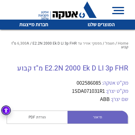
המוצרים שלנו
חברות מייצגות
Home
/
חשמל
/
מפסקי אוויר עד 6,300A
/ E2.2N 2000 Ek D LI 3p FHR מ"ז
קבוע
איכות | שרות | זמינות
E2.2N 2000 Ek D LI 3p FHR מ"ז קבוע
לכל מוצרי היצרן
לכל מוצרי היצרן
אטקה בע”מ היא החברה הגדולה והמובילה בישראל בשיווק
מק"ט אטקה:
002586085
והפצה של מוצרי
מיתוג, בקרה , ואינסטלציה חשמלית ופעילה ב7 תחומים:
מק"ט יצרן:
1SDA071031R1
שם יצרן:
ABB
חשמל
מיתוג ואינסטלציה חשמלית
בקרה
רובוטיקה ואוטומציה תעשייתית
תיאור
הורדת PDF
לכל מוצרי היצרן
לכל מוצרי היצרן
זיווד
קופסאות וארונות לחשמל, בקרה ואלקטרוניקה