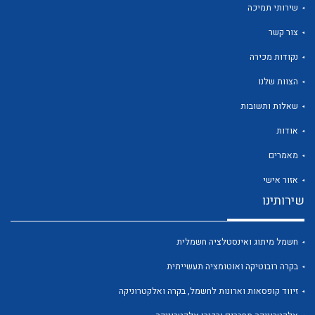
שירותי תמיכה
צור קשר
נקודות מכירה
הצוות שלנו
לכל מוצרי היצרן
לכל מוצרי היצרן
שאלות ותשובות
אודות
מאמרים
אזור אישי
שירותינו
חשמל מיתוג ואינסטלציה חשמלית
לכל מוצרי היצרן
לכל מוצרי היצרן
בקרה רובוטיקה ואוטומציה תעשייתית
זיווד קופסאות וארונות לחשמל, בקרה ואלקטרוניקה