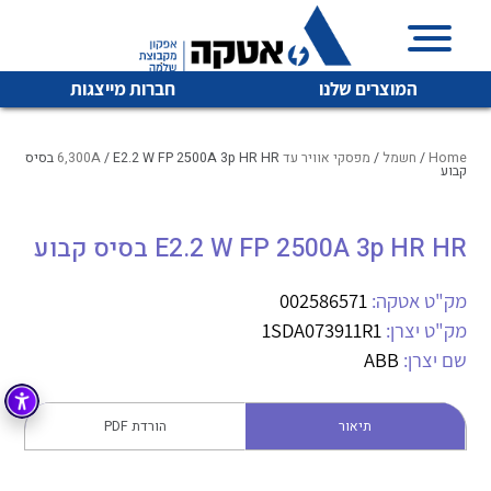
המוצרים שלנו
חברות מייצגות
Home
/
חשמל
/
מפסקי אוויר עד 6,300A
/ E2.2 W FP 2500A 3p HR HR בסיס
קבוע
איכות | שרות | זמינות
E2.2 W FP 2500A 3p HR HR בסיס קבוע
לכל מוצרי היצרן
לכל מוצרי היצרן
אטקה בע”מ היא החברה הגדולה והמובילה בישראל בשיווק
מק"ט אטקה:
002586571
והפצה של מוצרי
מיתוג, בקרה , ואינסטלציה חשמלית ופעילה ב7 תחומים:
מק"ט יצרן:
1SDA073911R1
שם יצרן:
ABB
חשמל
מיתוג ואינסטלציה חשמלית
בקרה
רובוטיקה ואוטומציה תעשייתית
תיאור
הורדת PDF
לכל מוצרי היצרן
לכל מוצרי היצרן
זיווד
קופסאות וארונות לחשמל, בקרה ואלקטרוניקה