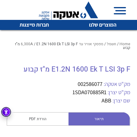
המוצרים שלנו
חברות מייצגות
Home
/
חשמל
/
מפסקי אוויר עד 6,300A
/ E1.2N 1600 Ek T LSI 3p F מ"ז
קבוע
איכות | שרות | זמינות
E1.2N 1600 Ek T LSI 3p F מ"ז קבוע
לכל מוצרי היצרן
לכל מוצרי היצרן
אטקה בע”מ היא החברה הגדולה והמובילה בישראל בשיווק
מק"ט אטקה:
002586077
והפצה של מוצרי
מיתוג, בקרה , ואינסטלציה חשמלית ופעילה ב7 תחומים:
מק"ט יצרן:
1SDA070885R1
שם יצרן:
ABB
חשמל
מיתוג ואינסטלציה חשמלית
בקרה
רובוטיקה ואוטומציה תעשייתית
תיאור
הורדת PDF
לכל מוצרי היצרן
לכל מוצרי היצרן
זיווד
קופסאות וארונות לחשמל, בקרה ואלקטרוניקה