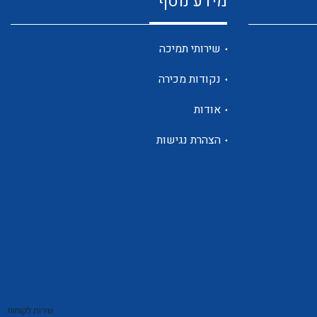
מידע נוסף
שנטים
שירותי תמיכה
נקודות מכירה
ממסרי זליגה
אודות
הצהרת נגישות
צגי מתח ,זרם,תדירות ,וכו
אביזרים ל T7
שירות לקוחות