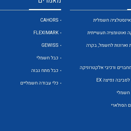
מאמרים
מדי מתח
אינסטלציה חשמלית
CAHORS
ה ואוטומציה תעשייתית
FLEXIMARK
רבי מודדים ומונים
 וארונות לחשמל, בקרה
GEWISS
כבל חשמלי
מתמרי זרם מתח תדר הספק
חברים ורכיבי אלקטרוניקה
כבל מתח גבוה
ותקשורת
לסביבה נפיצה EX
כלי עבודה חשמליים
 חשמלי
מחברים תעשייתיים – HDC
ם הסולארי