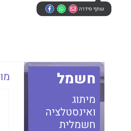
שתף סידרה
חשמל
מוב
מיתוג
ואינסטלציה
חשמלית