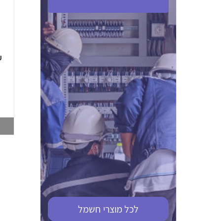
ABB S201M-C 16
ABB MS116-4,0
(2.5-4) הגנת מנוע
10KA מא"ז חד
טרמו מגנטי
קוטבי
002321366
002810095
צפייה במוצר
צפייה במוצר
לכל מוצרי
חשמל