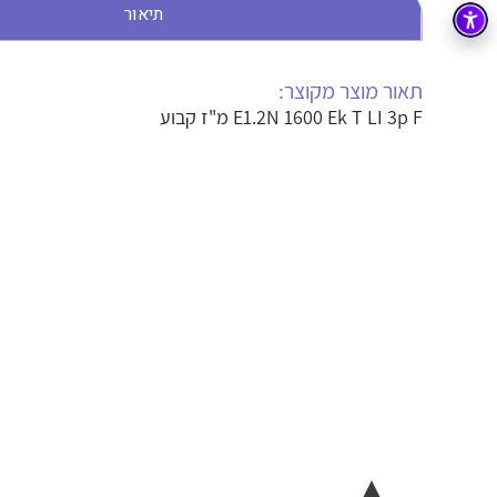
תיאור
בקרה
רובוטיקה ואוטומציה תעשייתית
זיווד
קופסאות וארונות לחשמל, בקרה ואלקטרוניקה
תאור מוצר מקוצר:
E1.2N 1600 Ek T LI 3p F מ"ז קבוע
אלקטרוניקה
מחברים ורכיבי אלקטרוניקה
פתרונות וציוד לסביבה נפיצה EX
מטענים לרכב חשמלי
פתרונות לתחום הסולארי