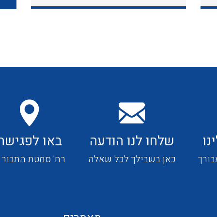
כבלי תקשורת ובקרה
כבלים גמישים
כבלים מיוחדים המיועדים
להתקנות במערכות הסולריות
נו
שלחו לנו הודעה
באו לפגישה
ציוד קוטר 22
בורך
כאן בשבילך לכל שאלה
רח' סמטת התבור 4
ציוד מודולרי