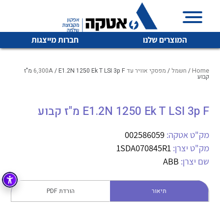
המוצרים שלנו
חברות מייצגות
Home
/
חשמל
/
מפסקי אוויר עד 6,300A
/ E1.2N 1250 Ek T LSI 3p F מ"ז
קבוע
איכות | שרות | זמינות
E1.2N 1250 Ek T LSI 3p F מ"ז קבוע
לכל מוצרי היצרן
לכל מוצרי היצרן
אטקה בע”מ היא החברה הגדולה והמובילה בישראל בשיווק
מק"ט אטקה:
002586059
והפצה של מוצרי
מיתוג, בקרה , ואינסטלציה חשמלית ופעילה ב7 תחומים:
מק"ט יצרן:
1SDA070845R1
שם יצרן:
ABB
חשמל
מיתוג ואינסטלציה חשמלית
בקרה
רובוטיקה ואוטומציה תעשייתית
תיאור
הורדת PDF
לכל מוצרי היצרן
לכל מוצרי היצרן
זיווד
קופסאות וארונות לחשמל, בקרה ואלקטרוניקה