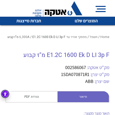
המוצרים שלנו
חברות מייצגות
Home
/
חשמל
/
מפסקי אוויר עד 6,300A
/ E1.2C 1600 Ek D LI 3p F מ"ז קבוע
E1.2C 1600 Ek D LI 3p F מ"ז קבוע
איכות | שרות | זמינות
לכל מוצרי היצרן
לכל מוצרי היצרן
אטקה בע”מ היא החברה הגדולה והמובילה בישראל בשיווק
מק"ט אטקה:
002586067
והפצה של מוצרי
מק"ט יצרן:
1SDA070871R1
מיתוג, בקרה , ואינסטלציה חשמלית ופעילה ב7 תחומים:
שם יצרן:
ABB
חשמל
מיתוג ואינסטלציה חשמלית
בקרה
תיאור
הורדת PDF
רובוטיקה ואוטומציה תעשייתית
לכל מוצרי היצרן
לכל מוצרי היצרן
זיווד
קופסאות וארונות לחשמל, בקרה ואלקטרוניקה
תאור מוצר מקוצר: