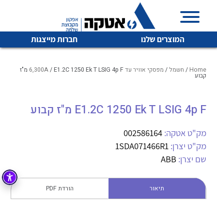
המוצרים שלנו
חברות מייצגות
Home
/
חשמל
/
מפסקי אוויר עד 6,300A
/ E1.2C 1250 Ek T LSIG 4p F מ"ז
קבוע
איכות | שרות | זמינות
E1.2C 1250 Ek T LSIG 4p F מ"ז קבוע
לכל מוצרי היצרן
לכל מוצרי היצרן
אטקה בע”מ היא החברה הגדולה והמובילה בישראל בשיווק
מק"ט אטקה:
002586164
והפצה של מוצרי
מיתוג, בקרה , ואינסטלציה חשמלית ופעילה ב7 תחומים:
מק"ט יצרן:
1SDA071466R1
שם יצרן:
ABB
חשמל
מיתוג ואינסטלציה חשמלית
בקרה
רובוטיקה ואוטומציה תעשייתית
תיאור
הורדת PDF
לכל מוצרי היצרן
לכל מוצרי היצרן
זיווד
קופסאות וארונות לחשמל, בקרה ואלקטרוניקה