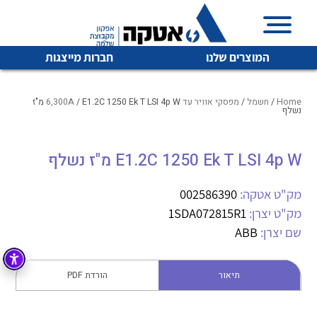
המוצרים שלנו
חברות מייצגות
Home
/
חשמל
/
מפסקי אוויר עד 6,300A
/ E1.2C 1250 Ek T LSI 4p W מ"ז
נשלף
איכות | שרות | זמינות
E1.2C 1250 Ek T LSI 4p W מ"ז נשלף
לכל מוצרי היצרן
לכל מוצרי היצרן
אטקה בע”מ היא החברה הגדולה והמובילה בישראל בשיווק
מק"ט אטקה:
002586390
והפצה של מוצרי
מיתוג, בקרה , ואינסטלציה חשמלית ופעילה ב7 תחומים:
מק"ט יצרן:
1SDA072815R1
שם יצרן:
ABB
חשמל
מיתוג ואינסטלציה חשמלית
בקרה
רובוטיקה ואוטומציה תעשייתית
תיאור
הורדת PDF
לכל מוצרי היצרן
לכל מוצרי היצרן
זיווד
קופסאות וארונות לחשמל, בקרה ואלקטרוניקה