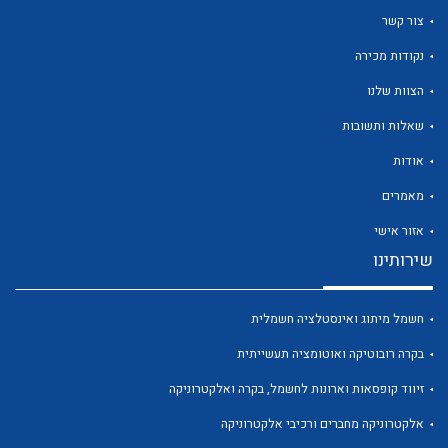
צור קשר
נקודות מכירה
הצוות שלנו
לכל מוצרי היצרן
לכל מוצרי היצרן
שאלות ותשובות
אודות
מאמרים
אזור אישי
שירותינו
חשמל מיתוג ואינסטלציה חשמלית
לכל מוצרי היצרן
לכל מוצרי היצרן
בקרה רובוטיקה ואוטומציה תעשייתית
זיווד קופסאות וארונות לחשמל, בקרה ואלקטרוניקה
אלקטרוניקה מחברים ורכיבי אלקטרוניקה