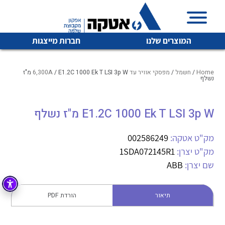
המוצרים שלנו
חברות מייצגות
Home
/
חשמל
/
מפסקי אוויר עד 6,300A
/ E1.2C 1000 Ek T LSI 3p W מ"ז
נשלף
איכות | שרות | זמינות
E1.2C 1000 Ek T LSI 3p W מ"ז נשלף
לכל מוצרי היצרן
לכל מוצרי היצרן
אטקה בע”מ היא החברה הגדולה והמובילה בישראל בשיווק
מק"ט אטקה:
002586249
והפצה של מוצרי
מיתוג, בקרה , ואינסטלציה חשמלית ופעילה ב7 תחומים:
מק"ט יצרן:
1SDA072145R1
שם יצרן:
ABB
חשמל
מיתוג ואינסטלציה חשמלית
בקרה
רובוטיקה ואוטומציה תעשייתית
תיאור
הורדת PDF
לכל מוצרי היצרן
לכל מוצרי היצרן
זיווד
קופסאות וארונות לחשמל, בקרה ואלקטרוניקה